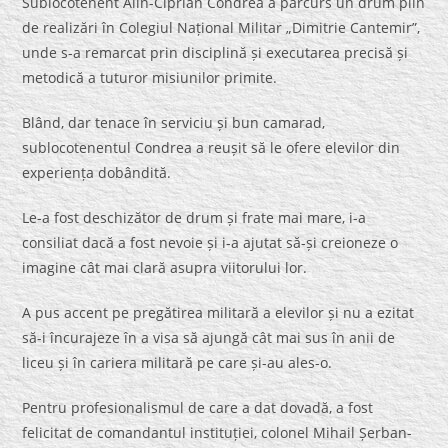
Sublocotenent Alin-Ciprian Condrea a parcurs un drum plin
de realizări în Colegiul Național Militar „Dimitrie Cantemir”,
unde s-a remarcat prin disciplină și executarea precisă și
metodică a tuturor misiunilor primite.
Blând, dar tenace în serviciu și bun camarad,
sublocotenentul Condrea a reușit să le ofere elevilor din
experiența dobândită.
Le-a fost deschizător de drum și frate mai mare, i-a
consiliat dacă a fost nevoie și i-a ajutat să-și creioneze o
imagine cât mai clară asupra viitorului lor.
A pus accent pe pregătirea militară a elevilor și nu a ezitat
să-i încurajeze în a visa să ajungă cât mai sus în anii de
liceu și în cariera militară pe care și-au ales-o.
Pentru profesionalismul de care a dat dovadă, a fost
felicitat de comandantul instituției, colonel Mihail Șerban-