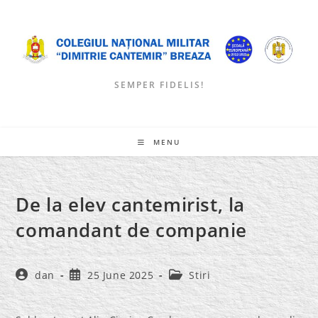
Skip
to
content
SEMPER FIDELIS!
MENU
De la elev cantemirist, la
comandant de companie
Post
Post
Post
dan
25 June 2025
Stiri
author:
published:
category: