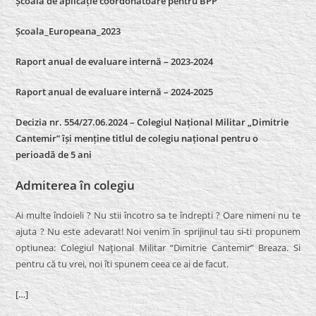
Școală de aplicație coordonatoare pentru BPP
Școala_Europeana_2023
Raport anual de evaluare internă – 2023-2024
Raport anual de evaluare internă –
2024-2025
Decizia nr. 554/27.06.2024 – Colegiul Național Militar „Dimitrie
Cantemir” își menține titlul de colegiu național pentru o
perioadă de 5 ani
Admiterea în colegiu
Ai multe îndoieli ? Nu stii încotro sa te îndrepti ? Oare nimeni nu te
ajuta ? Nu este adevarat! Noi venim în sprijinul tau si-ti propunem
optiunea: Colegiul Naţional Militar “Dimitrie Cantemir” Breaza. Si
pentru că tu vrei, noi îti spunem ceea ce ai de facut.
[…]