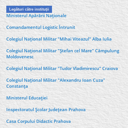
Legături către instituţii
Ministerul Apărării Naţionale
Comandamentul Logistic Întrunit
Colegiul Naţional Militar "Mihai Viteazul" Alba Iulia
Colegiul Naţional Militar "Ştefan cel Mare" Câmpulung
Moldovenesc
Colegiul Naţional Militar "Tudor Vladimirescu" Craiova
Colegiul Naţional Militar "Alexandru Ioan Cuza"
Constanţa
Ministerul Educaţiei
Inspectoratul Şcolar Judeţean Prahova
Casa Corpului Didactic Prahova