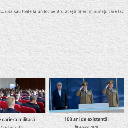
let… una sau toate la un loc pentru aceşti tineri minunaţi, care fac
108 ani de existență!
 cariera militară
4 June 2020
 October 2016