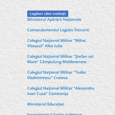
Legături către instituţii
Ministerul Apărării Naţionale
Comandamentul Logistic Întrunit
Colegiul Naţional Militar "Mihai
Viteazul" Alba Iulia
Colegiul Naţional Militar "Ştefan cel
Mare" Câmpulung Moldovenesc
Colegiul Naţional Militar "Tudor
Vladimirescu" Craiova
Colegiul Naţional Militar "Alexandru
Ioan Cuza" Constanţa
Ministerul Educaţiei
Inspectoratul Şcolar Judeţean