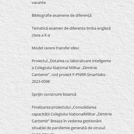
vacante
Bibliografie examene de diferență
Tematică examen de diferențe limba engleză
clasa a X-a
Model cerere transfer elevi
Proiectul „Dotarea cu laboratoare inteligente
a Colegiului Național Militar „Dimitrie
Cantemir”, cod proiect F-PNRR-Smartlabs-
2023-0598
Sprijin construire biserică
Finalizarea proiectului „Consolidarea
capacității Colegiului NaționalMilitar „Dimitrie
Cantemir” Breaza în vederea gestionării
situației de pandemie generată de virusul