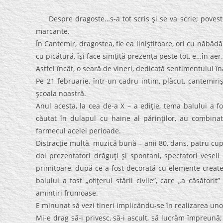
Despre dragoste…s-a tot scris şi se va scrie; povestea
marcante.
În Cantemir, dragostea, fie ea liniştitoare, ori cu năbă
cu picătură, îşi face simţită prezenţa peste tot, e…în aer.
Astfel încât, o seară de vineri, dedicată sentimentului în
Pe 21 februarie, într-un cadru intim, plăcut, cantemiri
şcoala noastră.
Anul acesta, la cea de-a X – a ediţie, tema balului a fos
căutat în dulapul cu haine al părinţilor, au combina
farmecul acelei perioade.
Distracţie multă, muzică bună – anii 80, dans, patru cu
doi prezentatori drăguţi şi spontani, spectatori vesel
primitoare, după ce a fost decorată cu elemente create t
balului a fost „ofiţerul stării civile”, care „a căsători
amintiri frumoase.
E minunat să vezi tineri implicându-se în realizarea unor 
Mi-e drag să-i privesc, să-i ascult, să lucrăm împreună;