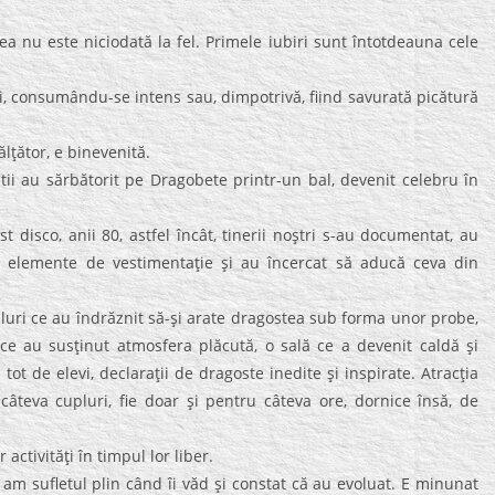
 nu este niciodată la fel. Primele iubiri sunt întotdeauna cele
dăi, consumându-se intens sau, dimpotrivă, fiind savurată picătură
ălţător, e binevenită.
ştii au sărbătorit pe Dragobete printr-un bal, devenit celebru în
t disco, anii 80, astfel încât, tinerii noştri s-au documentat, au
t elemente de vestimentaţie şi au încercat să aducă ceva din
pluri ce au îndrăznit să-şi arate dragostea sub forma unor probe,
i ce au susţinut atmosfera plăcută, o sală ce a devenit caldă şi
ot de elevi, declaraţii de dragoste inedite şi inspirate. Atracţia
t” câteva cupluri, fie doar şi pentru câteva ore, dornice însă, de
activităţi în timpul lor liber.
 am sufletul plin când îi văd şi constat că au evoluat. E minunat