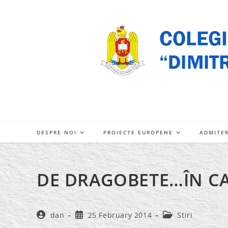
Skip
to
content
DESPRE NOI
PROIECTE EUROPENE
ADMITE
DE DRAGOBETE…ÎN C
Post
Post
Post
dan
25 February 2014
Stiri
author:
published:
category: