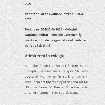
2024
Raport anual de evaluare internă –
2024-
2025
Decizia nr. 554/27.06.2024 – Colegiul
Național Militar „Dimitrie Cantemir” își
menține titlul de colegiu național pentru o
perioadă de 5 ani
Admiterea în colegiu
Ai multe îndoieli ? Nu stii încotro sa te
îndrepti ? Oare nimeni nu te ajuta ? Nu este
adevarat! Noi venim în sprijinul tau si-ti
propunem optiunea: Colegiul Naţional Militar
“Dimitrie Cantemir” Breaza. Si pentru că tu
vrei, noi îti spunem ceea ce ai de facut.
[…]