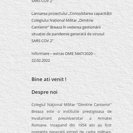
SARS COV 2″
Lansarea proiectului „Consolidarea capacității
Colegiului Național Militar „Dimitrie
Cantemir” Breaza în vederea gestionării
situației de pandemie generată de virusul
SARS COV 2”
Informare – extras OME 5447/2020 –
22.02.2022
Bine ati venit !
Despre noi
Colegiul Naţional Militar “Dimitrie Cantemir”
Breaza este o institutie prestigioasa de
invatamant preuniversitar a Armatei
Romane. Incepand din 1954 aici au fost
pregatite generatii intregi de cadre militare,