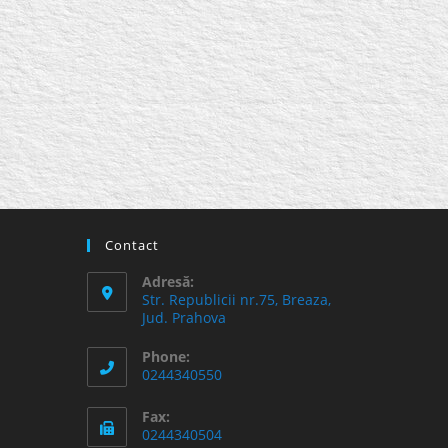
Contact
Adresă:
Str. Republicii nr.75, Breaza,
Jud. Prahova
Phone:
0244340550
Fax:
0244340504