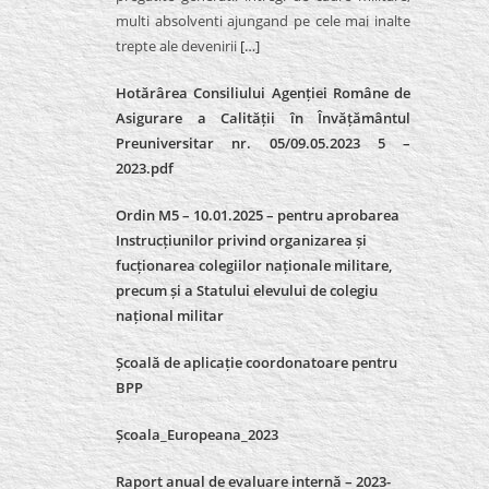
multi absolventi ajungand pe cele mai inalte
trepte ale devenirii
[…]
Hotărârea Consiliului Agenției Române de
Asigurare a Calității în Învățământul
Preuniversitar nr. 05/09.05.2023 5 –
2023.pdf
Ordin M5 – 10.01.2025 – pentru aprobarea
Instrucțiunilor privind organizarea și
fucționarea colegiilor naționale militare,
precum și a Statului elevului de colegiu
național militar
Școală de aplicație coordonatoare pentru
BPP
Școala_Europeana_2023
Raport anual de evaluare internă – 2023-