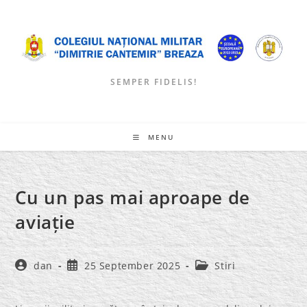
Skip
to
content
SEMPER FIDELIS!
MENU
Cu un pas mai aproape de
aviație
Post
Post
Post
dan
25 September 2025
Stiri
author:
published:
category: