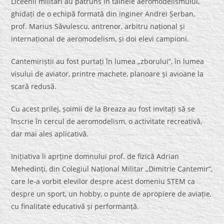
Liceenii militari au pătruns în tainele aeromodelismului,
ghidați de o echipă formată din inginer Andrei Șerban,
prof. Marius Săvulescu, antrenor, arbitru național și
internațional de aeromodelism, și doi elevi campioni.
Cantemiriștii au fost purtați în lumea „zborului”, în lumea
visului de aviator, printre machete, planoare și avioane la
scară redusă.
Cu acest prilej, șoimii de la Breaza au fost invitați să se
înscrie în cercul de aeromodelism, o activitate recreativă,
dar mai ales aplicativă.
Inițiativa îi aprține domnului prof. de fizică Adrian
Mehedinți, din Colegiul Național Militar „Dimitrie Cantemir”,
care le-a vorbit elevilor despre acest domeniu STEM ca
despre un sport, un hobby, o punte de apropiere de aviație,
cu finalitate educativă și performanță.