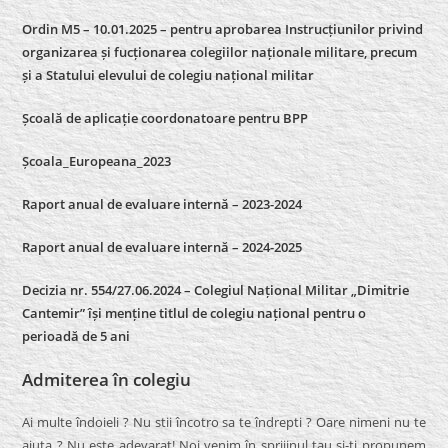
Ordin M5 – 10.01.2025 – pentru aprobarea Instrucțiunilor privind
organizarea și fucționarea colegiilor naționale militare, precum
și a Statului elevului de colegiu național militar
Școală de aplicație coordonatoare pentru BPP
Școala_Europeana_2023
Raport anual de evaluare internă – 2023-2024
Raport anual de evaluare internă –
2024-2025
Decizia nr. 554/27.06.2024 – Colegiul Național Militar „Dimitrie
Cantemir” își menține titlul de colegiu național pentru o
perioadă de 5 ani
Admiterea în colegiu
Ai multe îndoieli ? Nu stii încotro sa te îndrepti ? Oare nimeni nu te
ajuta ? Nu este adevarat! Noi venim în sprijinul tau si-ti propunem