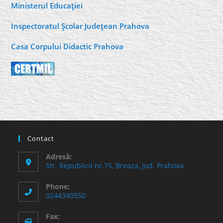
Ministerul Educaţiei
Inspectoratul Şcolar Judeţean Prahova
Casa Corpului Didactic Prahova
Contact
Adresă:
Str. Republicii nr.75, Breaza, Jud. Prahova
Phone:
0244340550
Fax: