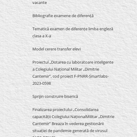
vacante
Bibliografie examene de diferență
Tematică examen de diferențe limba engleză
clasa a X-a
Model cerere transfer elevi
Proiectul „Dotarea cu laboratoare inteligente
a Colegiului Național Militar „Dimitrie
Cantemir”, cod proiect F-PNRR-Smartlabs-
2023-0598
Sprijin construire biserică
Finalizarea proiectului „Consolidarea
capacității Colegiului NaționalMilitar „Dimitrie
Cantemir” Breaza în vederea gestionării
situației de pandemie generată de virusul