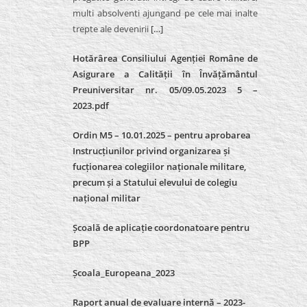
multi absolventi ajungand pe cele mai inalte
trepte ale devenirii
[…]
Hotărârea Consiliului Agenției Române de
Asigurare a Calității în Învățământul
Preuniversitar nr. 05/09.05.2023 5 –
2023.pdf
Ordin M5 – 10.01.2025 – pentru aprobarea
Instrucțiunilor privind organizarea și
fucționarea colegiilor naționale militare,
precum și a Statului elevului de colegiu
național militar
Școală de aplicație coordonatoare pentru
BPP
Școala_Europeana_2023
Raport anual de evaluare internă – 2023-