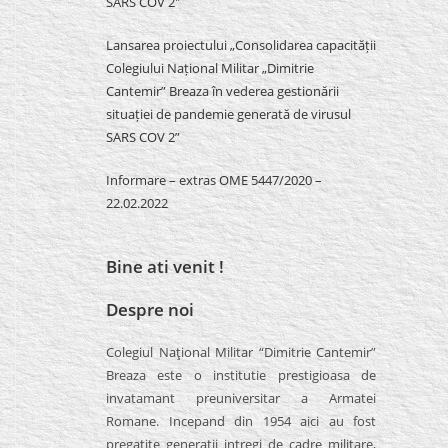
SARS COV 2″
Lansarea proiectului „Consolidarea capacității
Colegiului Național Militar „Dimitrie
Cantemir” Breaza în vederea gestionării
situației de pandemie generată de virusul
SARS COV 2”
Informare – extras OME 5447/2020 –
22.02.2022
Bine ati venit !
Despre noi
Colegiul Naţional Militar “Dimitrie Cantemir”
Breaza este o institutie prestigioasa de
invatamant preuniversitar a Armatei
Romane. Incepand din 1954 aici au fost
pregatite generatii intregi de cadre militare,