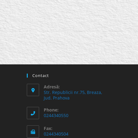
Contact
Adresă:
Str. Republicii nr.75, Breaza,
Jud. Prahova
Phone:
0244340550
Fax:
0244340504