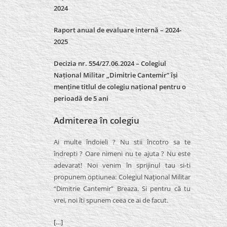
2024
Raport anual de evaluare internă –
2024-
2025
Decizia nr. 554/27.06.2024 – Colegiul
Național Militar „Dimitrie Cantemir” își
menține titlul de colegiu național pentru o
perioadă de 5 ani
Admiterea în colegiu
Ai multe îndoieli ? Nu stii încotro sa te
îndrepti ? Oare nimeni nu te ajuta ? Nu este
adevarat! Noi venim în sprijinul tau si-ti
propunem optiunea: Colegiul Naţional Militar
“Dimitrie Cantemir” Breaza. Si pentru că tu
vrei, noi îti spunem ceea ce ai de facut.
[…]