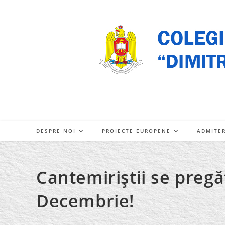
Skip
to
content
DESPRE NOI
PROIECTE EUROPENE
ADMITE
Cantemiriştii se preg
Decembrie!