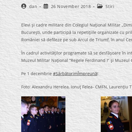
Post
Post
Post
dan
26 November 2018
Stiri
author:
published:
category:
Elevi şi cadre militare din Colegiul Naţional Militar „Dim
Bucureşti, unde participă la repetiţiile organizate cu p
României să defileze pe sub Arcul de Triumf, în anul Cen
În cadrul activităţilor programate să se desfăşoare în in
Muzeul Militar Naţional “Regele Ferdinand I” şi Muzeul C
Pe 1 decembrie
#SărbătorimÎmpreună
!
Foto: Alexandru Herelea, Ionuţ Felea- CMFN, Laurenţiu T