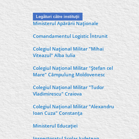
Legături către instituţii
Ministerul Apărării Naţionale
Comandamentul Logistic Întrunit
Colegiul Naţional Militar "Mihai
Viteazul" Alba Iulia
Colegiul Naţional Militar "Ştefan cel
Mare" Câmpulung Moldovenesc
Colegiul Naţional Militar "Tudor
Vladimirescu" Craiova
Colegiul Naţional Militar "Alexandru
Ioan Cuza" Constanţa
Ministerul Educaţiei
Inspectoratul Şcolar Judeţean