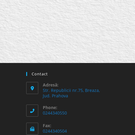
Contact
Adresă:
Str. Republicii nr.75, Breaza,
Jud. Prahova
Phone:
0244340550
Fax:
0244340504