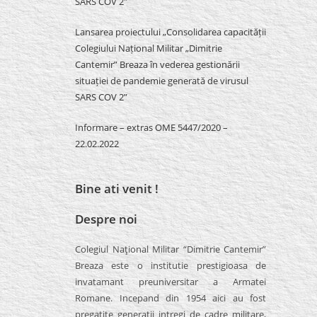
SARS COV 2″
Lansarea proiectului „Consolidarea capacității
Colegiului Național Militar „Dimitrie
Cantemir” Breaza în vederea gestionării
situației de pandemie generată de virusul
SARS COV 2”
Informare – extras OME 5447/2020 –
22.02.2022
Bine ati venit !
Despre noi
Colegiul Naţional Militar “Dimitrie Cantemir”
Breaza este o institutie prestigioasa de
invatamant preuniversitar a Armatei
Romane. Incepand din 1954 aici au fost
pregatite generatii intregi de cadre militare,