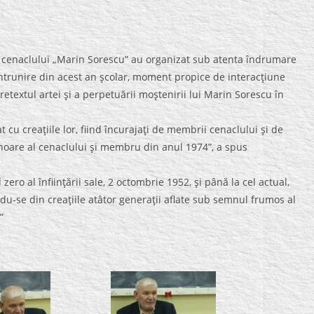
i cenaclului „Marin Sorescu” au organizat sub atenta îndrumare
trunire din acest an şcolar, moment propice de interacţiune
retextul artei şi a perpetuării moştenirii lui Marin Sorescu în
 cu creaţiile lor, fiind încurajaţi de membrii cenaclului şi de
oare al cenaclului şi membru din anul 1974”, a spus
ro al înfiinţării sale, 2 octombrie 1952, şi până la cel actual,
du-se din creaţiile atâtor generaţii aflate sub semnul frumos al
”