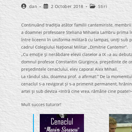
Post
Post
Post
dan
2 October 2018
Stiri
author:
published:
category:
Continuând tradiţia atâtor familii cantemiriste, membri
a doamnei profesoare Steliana Mihaela Lambru prima în
între liceenii în uniforma militară cu lampas, uniţi sub p
cadrul Colegiului Naţional Militar „Dimitrie Cantemir”.
„Cu emoţie şi nerăbdare elevii claselor a IX –a au debutat
domnul profesor Constantin Giurginca, preşedinte de on
preşedintele cenaclului, elev caporal Alex Mihail.
La rândul său, doamna prof. a afirmat:” De la momemtul ze
cenaclul s-a revigorat şi s-a primenit permanent, hrănin
artei şi sub deviza <Intră cine vrea, rămâne cine poate!>
Mult succes tuturor!