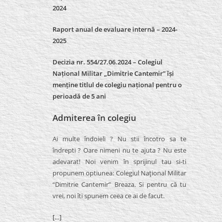
2024
Raport anual de evaluare internă –
2024-
2025
Decizia nr. 554/27.06.2024 – Colegiul
Național Militar „Dimitrie Cantemir” își
menține titlul de colegiu național pentru o
perioadă de 5 ani
Admiterea în colegiu
Ai multe îndoieli ? Nu stii încotro sa te
îndrepti ? Oare nimeni nu te ajuta ? Nu este
adevarat! Noi venim în sprijinul tau si-ti
propunem optiunea: Colegiul Naţional Militar
“Dimitrie Cantemir” Breaza. Si pentru că tu
vrei, noi îti spunem ceea ce ai de facut.
[…]