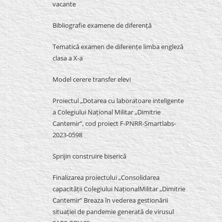
vacante
Bibliografie examene de diferență
Tematică examen de diferențe limba engleză
clasa a X-a
Model cerere transfer elevi
Proiectul „Dotarea cu laboratoare inteligente
a Colegiului Național Militar „Dimitrie
Cantemir”, cod proiect F-PNRR-Smartlabs-
2023-0598
Sprijin construire biserică
Finalizarea proiectului „Consolidarea
capacității Colegiului NaționalMilitar „Dimitrie
Cantemir” Breaza în vederea gestionării
situației de pandemie generată de virusul