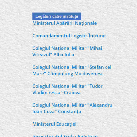
Legături către instituţii
Ministerul Apărării Naţionale
Comandamentul Logistic Întrunit
Colegiul Naţional Militar "Mihai
Viteazul" Alba Iulia
Colegiul Naţional Militar "Ştefan cel
Mare" Câmpulung Moldovenesc
Colegiul Naţional Militar "Tudor
Vladimirescu" Craiova
Colegiul Naţional Militar "Alexandru
Ioan Cuza" Constanţa
Ministerul Educaţiei
Inspectoratul Şcolar Judeţean