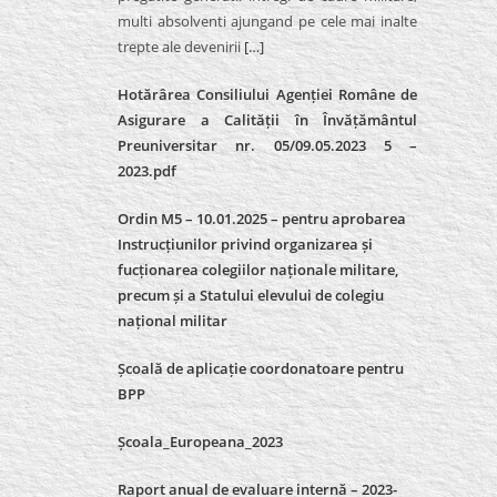
multi absolventi ajungand pe cele mai inalte
trepte ale devenirii
[…]
Hotărârea Consiliului Agenției Române de
Asigurare a Calității în Învățământul
Preuniversitar nr. 05/09.05.2023 5 –
2023.pdf
Ordin M5 – 10.01.2025 – pentru aprobarea
Instrucțiunilor privind organizarea și
fucționarea colegiilor naționale militare,
precum și a Statului elevului de colegiu
național militar
Școală de aplicație coordonatoare pentru
BPP
Școala_Europeana_2023
Raport anual de evaluare internă – 2023-