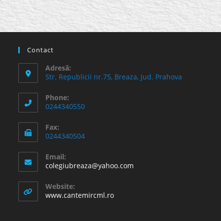
Contact
Adresă:
Str. Republicii nr.75, Breaza, Jud. Prahova
Phone:
0244340550
Fax:
0244340504
Email:
Opens
colegiubreaza@yahoo.com
in
your
Website:
application
www.cantemircml.ro