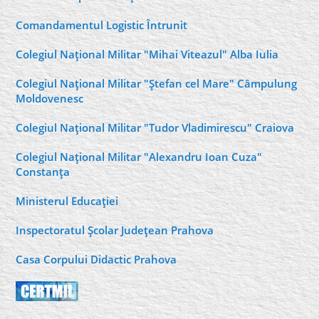
Comandamentul Logistic Întrunit
Colegiul Naţional Militar "Mihai Viteazul" Alba Iulia
Colegiul Naţional Militar "Ştefan cel Mare" Câmpulung
Moldovenesc
Colegiul Naţional Militar "Tudor Vladimirescu" Craiova
Colegiul Naţional Militar "Alexandru Ioan Cuza"
Constanţa
Ministerul Educaţiei
Inspectoratul Şcolar Judeţean Prahova
Casa Corpului Didactic Prahova