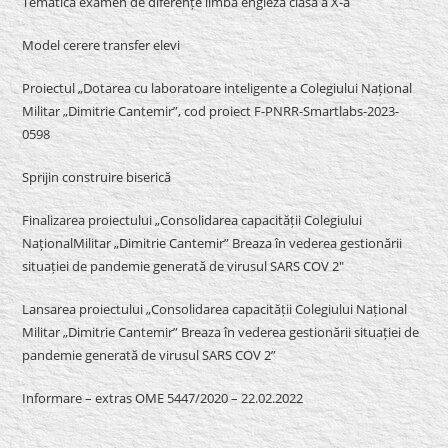
Tematică examen de diferențe limba engleză clasa a X-a
Model cerere transfer elevi
Proiectul „Dotarea cu laboratoare inteligente a Colegiului Național
Militar „Dimitrie Cantemir”, cod proiect F-PNRR-Smartlabs-2023-
0598
Sprijin construire biserică
Finalizarea proiectului „Consolidarea capacității Colegiului
NaționalMilitar „Dimitrie Cantemir” Breaza în vederea gestionării
situației de pandemie generată de virusul SARS COV 2″
Lansarea proiectului „Consolidarea capacității Colegiului Național
Militar „Dimitrie Cantemir” Breaza în vederea gestionării situației de
pandemie generată de virusul SARS COV 2”
Informare – extras OME 5447/2020 – 22.02.2022