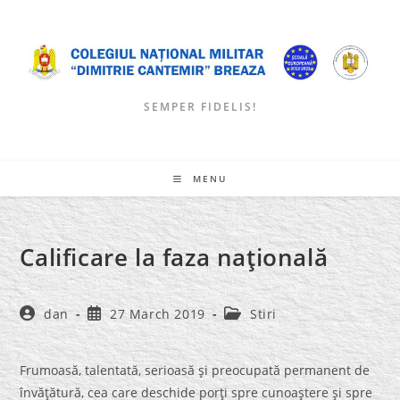
Skip
to
content
SEMPER FIDELIS!
MENU
Calificare la faza naţională
Post
Post
Post
dan
27 March 2019
Stiri
author:
published:
category:
Frumoasă, talentată, serioasă şi preocupată permanent de
învăţătură, cea care deschide porţi spre cunoaştere şi spre