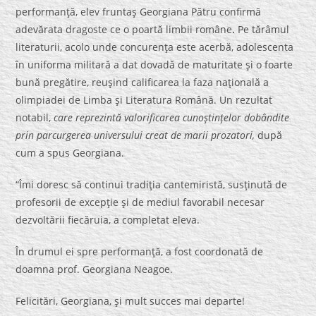
performanţă, elev fruntaş Georgiana Pătru
confirmă
adevărata dragoste ce o poartă limbii române
.
Pe tărâmul
literaturii, acolo unde concurenţa este acerbă, adolescenta
în uniforma militară a dat dovadă de maturitate şi o foarte
bună pregătire, reuşind calificarea la faza naţională a
olimpiadei de Limba şi Literatura Română. Un rezultat
notabil,
care reprezintă valorificarea cunoştinţelor dobândite
prin parcurgerea universului creat de marii prozatori,
după
cum a spus Georgiana.
“Îmi doresc să continui tradiţia cantemiristă, susţinută de
profesorii de excepţie şi de mediul favorabil necesar
dezvoltării fiecăruia, a completat eleva.
În drumul ei spre performanţă, a fost coordonată de
doamna prof. Georgiana Neagoe.
Felicitări, Georgiana, şi mult succes mai departe!