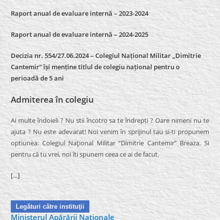
Raport anual de evaluare internă – 2023-2024
Raport anual de evaluare internă –
2024-2025
Decizia nr. 554/27.06.2024 – Colegiul Național Militar „Dimitrie
Cantemir” își menține titlul de colegiu național pentru o
perioadă de 5 ani
Admiterea în colegiu
Ai multe îndoieli ? Nu stii încotro sa te îndrepti ? Oare nimeni nu te
ajuta ? Nu este adevarat! Noi venim în sprijinul tau si-ti propunem
optiunea: Colegiul Naţional Militar “Dimitrie Cantemir” Breaza. Si
pentru că tu vrei, noi îti spunem ceea ce ai de facut.
[…]
Legături către instituţii
Ministerul Apărării Naţionale