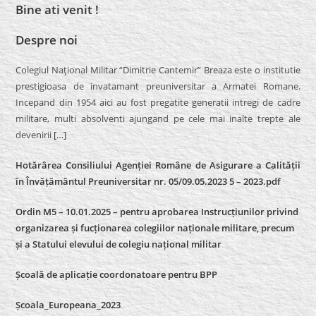
Bine ati venit !
Despre noi
Colegiul Naţional Militar “Dimitrie Cantemir” Breaza este o institutie
prestigioasa de invatamant preuniversitar a Armatei Romane.
Incepand din 1954 aici au fost pregatite generatii intregi de cadre
militare, multi absolventi ajungand pe cele mai inalte trepte ale
devenirii
[…]
Hotărârea Consiliului Agenției Române de Asigurare a Calității
în Învățământul Preuniversitar nr. 05/09.05.2023 5 – 2023.pdf
Ordin M5 – 10.01.2025 – pentru aprobarea Instrucțiunilor privind
organizarea și fucționarea colegiilor naționale militare, precum
și a Statului elevului de colegiu național militar
Școală de aplicație coordonatoare pentru BPP
Școala_Europeana_2023