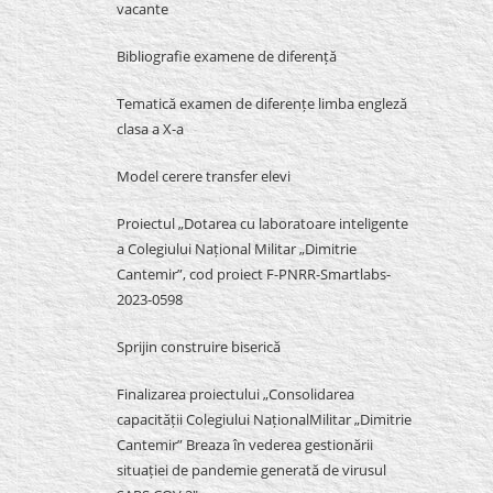
vacante
Bibliografie examene de diferență
Tematică examen de diferențe limba engleză
clasa a X-a
Model cerere transfer elevi
Proiectul „Dotarea cu laboratoare inteligente
a Colegiului Național Militar „Dimitrie
Cantemir”, cod proiect F-PNRR-Smartlabs-
2023-0598
Sprijin construire biserică
Finalizarea proiectului „Consolidarea
capacității Colegiului NaționalMilitar „Dimitrie
Cantemir” Breaza în vederea gestionării
situației de pandemie generată de virusul