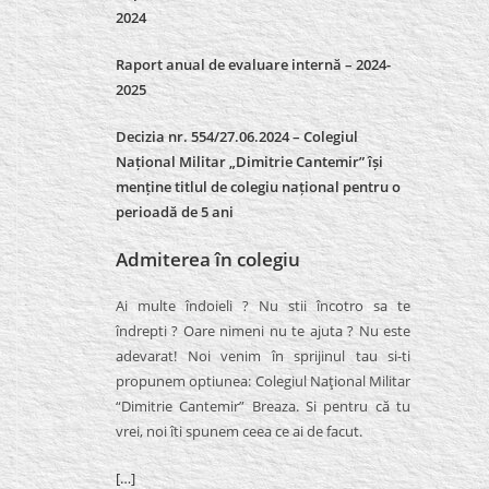
2024
Raport anual de evaluare internă –
2024-
2025
Decizia nr. 554/27.06.2024 – Colegiul
Național Militar „Dimitrie Cantemir” își
menține titlul de colegiu național pentru o
perioadă de 5 ani
Admiterea în colegiu
Ai multe îndoieli ? Nu stii încotro sa te
îndrepti ? Oare nimeni nu te ajuta ? Nu este
adevarat! Noi venim în sprijinul tau si-ti
propunem optiunea: Colegiul Naţional Militar
“Dimitrie Cantemir” Breaza. Si pentru că tu
vrei, noi îti spunem ceea ce ai de facut.
[…]