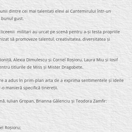
nii dintre cei mai talentați elevi ai Cantemirului într-un
i bunul gust.
iceenii militari au urcat pe scenă pentru a-și testa propriile
izat să promoveze talentul, creativitatea, diversitatea și
Ioniță, Alexia Dimulescu și Cornel Roșioru, Laura Miu și Iosif
ntru titlurile de Miss și Mister Dragobete.
are a adus în prim-plan arta de a exprima sentimentele și ideile
r-o manieră specifică tinereții.
oană, Iulian Gropan, Brianna Gălenciu și Teodora Zamfir:
el Roșioru;