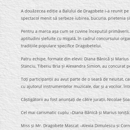
A douăzecea ediție a Balului de Dragobete i-a reunit pe u
spectacol menit să serbeze iubirea, bucuria, prietenia ș
Pentru a marca așa cum se cuvine începutul primăverii, l
aptitudini șlefuite cu migală, în cadrul concursului organ
tradițiile populare specifice Dragobetelui.
Patru echipe, formate din elevii: Diana Bănică și Marius 
Stanciu, Tiberiu Bria și Alexandra Simion, au concurat pe
Toți participanții au avut parte de o seară de neuitat, c
cu ajutorul instrumentelor muzicale, dar și a vocilor, înt
Câștigătorii au fost anunțați de către jurații, Nicolae Ș
Cel mai carismatic cuplu –Diana Bănică și Marius Ioniță;
Miss și Mr. Dragobete Mascat –Alexia Dimulescu și Corn