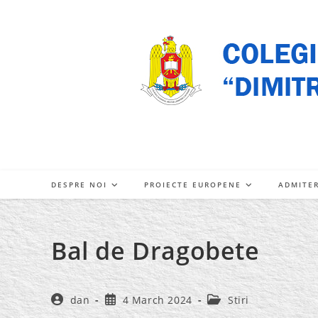
Skip
to
content
DESPRE NOI
PROIECTE EUROPENE
ADMITE
Bal de Dragobete
Post
Post
Post
dan
4 March 2024
Stiri
author:
published:
category: