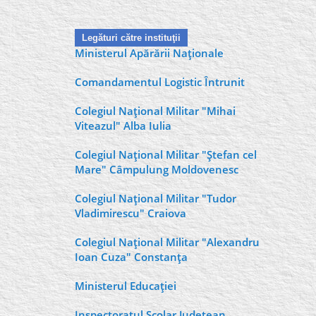
Legături către instituţii
Ministerul Apărării Naţionale
Comandamentul Logistic Întrunit
Colegiul Naţional Militar "Mihai
Viteazul" Alba Iulia
Colegiul Naţional Militar "Ştefan cel
Mare" Câmpulung Moldovenesc
Colegiul Naţional Militar "Tudor
Vladimirescu" Craiova
Colegiul Naţional Militar "Alexandru
Ioan Cuza" Constanţa
Ministerul Educaţiei
Inspectoratul Şcolar Judeţean