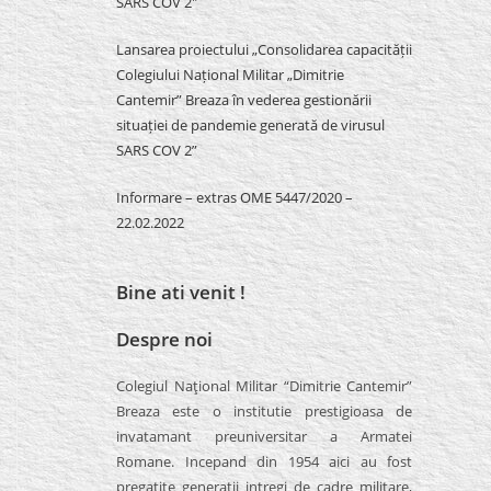
SARS COV 2″
Lansarea proiectului „Consolidarea capacității
Colegiului Național Militar „Dimitrie
Cantemir” Breaza în vederea gestionării
situației de pandemie generată de virusul
SARS COV 2”
Informare – extras OME 5447/2020 –
22.02.2022
Bine ati venit !
Despre noi
Colegiul Naţional Militar “Dimitrie Cantemir”
Breaza este o institutie prestigioasa de
invatamant preuniversitar a Armatei
Romane. Incepand din 1954 aici au fost
pregatite generatii intregi de cadre militare,