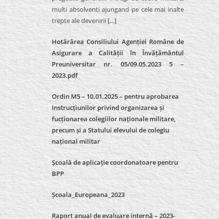
multi absolventi ajungand pe cele mai inalte
trepte ale devenirii
[…]
Hotărârea Consiliului Agenției Române de
Asigurare a Calității în Învățământul
Preuniversitar nr. 05/09.05.2023 5 –
2023.pdf
Ordin M5 – 10.01.2025 – pentru aprobarea
Instrucțiunilor privind organizarea și
fucționarea colegiilor naționale militare,
precum și a Statului elevului de colegiu
național militar
Școală de aplicație coordonatoare pentru
BPP
Școala_Europeana_2023
Raport anual de evaluare internă – 2023-