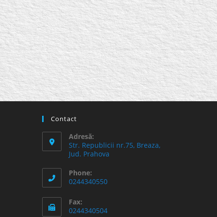
Contact
Adresă:
Str. Republicii nr.75, Breaza,
Jud. Prahova
Phone:
0244340550
Fax:
0244340504