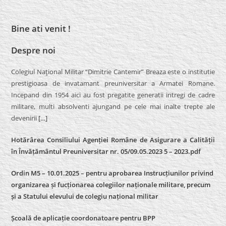
Bine ati venit !
Despre noi
Colegiul Naţional Militar “Dimitrie Cantemir” Breaza este o institutie
prestigioasa de invatamant preuniversitar a Armatei Romane.
Incepand din 1954 aici au fost pregatite generatii intregi de cadre
militare, multi absolventi ajungand pe cele mai inalte trepte ale
devenirii
[…]
Hotărârea Consiliului Agenției Române de Asigurare a Calității
în Învățământul Preuniversitar nr. 05/09.05.2023 5 – 2023.pdf
Ordin M5 – 10.01.2025 – pentru aprobarea Instrucțiunilor privind
organizarea și fucționarea colegiilor naționale militare, precum
și a Statului elevului de colegiu național militar
Școală de aplicație coordonatoare pentru BPP