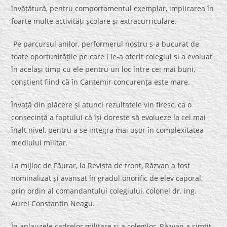
învățătură, pentru comportamentul exemplar, implicarea în
foarte multe activități școlare și extracurriculare.
Pe parcursul anilor, performerul nostru s-a bucurat de
toate oportunitățile pe care i le-a oferit colegiul și a evoluat
în același timp cu ele pentru un loc între cei mai buni,
conștient fiind că în Cantemir concurența este mare.
Învață din plăcere și atunci rezultatele vin firesc, ca o
consecință a faptului că își dorește să evolueze la cel mai
înalt nivel, pentru a se integra mai ușor în complexitatea
mediului militar.
La mijloc de Făurar, la Revista de front, Răzvan a fost
nominalizat și avansat în gradul onorific de elev caporal,
prin ordin al comandantului colegiului, colonel dr. ing.
Aurel Constantin Neagu.
În aplauzele cadrelor militare și a colegilor, Răzvan a simțit