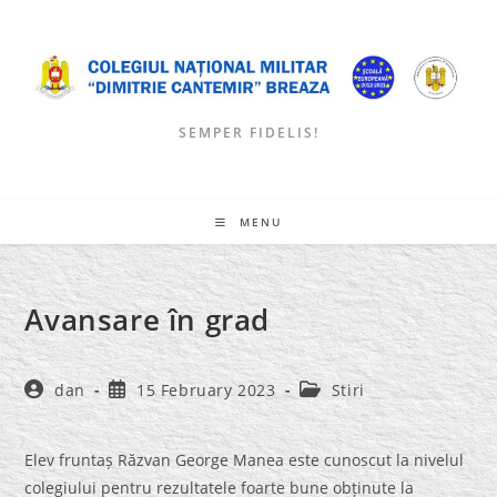
Skip
to
content
SEMPER FIDELIS!
MENU
Avansare în grad
Post
Post
Post
dan
15 February 2023
Stiri
author:
published:
category:
Elev fruntaș Răzvan George Manea este cunoscut la nivelul
colegiului pentru rezultatele foarte bune obținute la