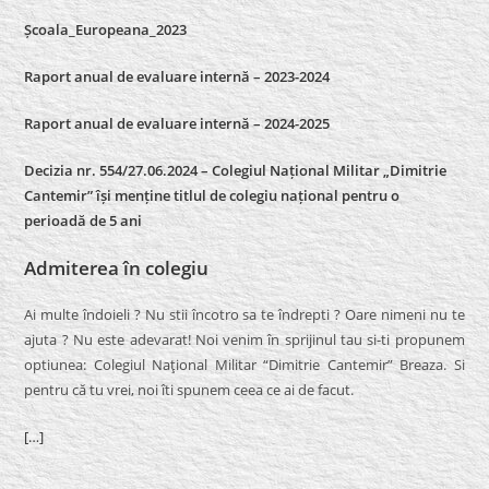
Școala_Europeana_2023
Raport anual de evaluare internă – 2023-2024
Raport anual de evaluare internă –
2024-2025
Decizia nr. 554/27.06.2024 – Colegiul Național Militar „Dimitrie
Cantemir” își menține titlul de colegiu național pentru o
perioadă de 5 ani
Admiterea în colegiu
Ai multe îndoieli ? Nu stii încotro sa te îndrepti ? Oare nimeni nu te
ajuta ? Nu este adevarat! Noi venim în sprijinul tau si-ti propunem
optiunea: Colegiul Naţional Militar “Dimitrie Cantemir” Breaza. Si
pentru că tu vrei, noi îti spunem ceea ce ai de facut.
[…]