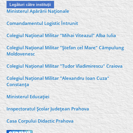
Legături către instituţii
Ministerul Apărării Naţionale
Comandamentul Logistic Întrunit
Colegiul Naţional Militar "Mihai Viteazul" Alba Iulia
Colegiul Naţional Militar "Ştefan cel Mare" Câmpulung
Moldovenesc
Colegiul Naţional Militar "Tudor Vladimirescu" Craiova
Colegiul Naţional Militar "Alexandru Ioan Cuza"
Constanţa
Ministerul Educaţiei
Inspectoratul Şcolar Judeţean Prahova
Casa Corpului Didactic Prahova