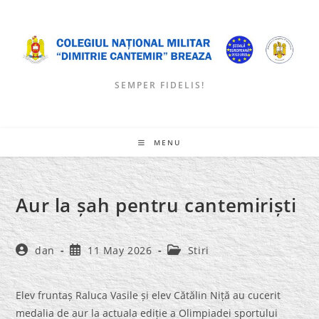
Skip
to
content
SEMPER FIDELIS!
MENU
Aur la șah pentru cantemiriști
Post
Post
Post
dan
11 May 2026
Stiri
author:
published:
category:
Elev fruntaș Raluca Vasile și elev Cătălin Niță au cucerit
medalia de aur la actuala ediție a Olimpiadei sportului