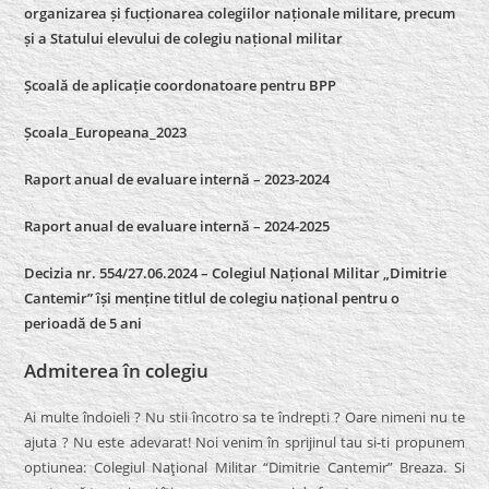
organizarea și fucționarea colegiilor naționale militare, precum
și a Statului elevului de colegiu național militar
Școală de aplicație coordonatoare pentru BPP
Școala_Europeana_2023
Raport anual de evaluare internă – 2023-2024
Raport anual de evaluare internă –
2024-2025
Decizia nr. 554/27.06.2024 – Colegiul Național Militar „Dimitrie
Cantemir” își menține titlul de colegiu național pentru o
perioadă de 5 ani
Admiterea în colegiu
Ai multe îndoieli ? Nu stii încotro sa te îndrepti ? Oare nimeni nu te
ajuta ? Nu este adevarat! Noi venim în sprijinul tau si-ti propunem
optiunea: Colegiul Naţional Militar “Dimitrie Cantemir” Breaza. Si