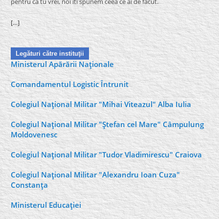
pentru că tu vrei, noi îti spunem ceea ce ai de facut.
[…]
Legături către instituţii
Ministerul Apărării Naţionale
Comandamentul Logistic Întrunit
Colegiul Naţional Militar "Mihai Viteazul" Alba Iulia
Colegiul Naţional Militar "Ştefan cel Mare" Câmpulung
Moldovenesc
Colegiul Naţional Militar "Tudor Vladimirescu" Craiova
Colegiul Naţional Militar "Alexandru Ioan Cuza"
Constanţa
Ministerul Educaţiei