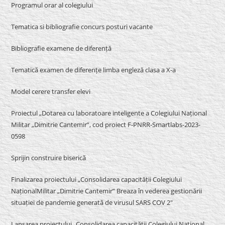
Programul orar al colegiului
Tematica si bibliografie concurs posturi vacante
Bibliografie examene de diferență
Tematică examen de diferențe limba engleză clasa a X-a
Model cerere transfer elevi
Proiectul „Dotarea cu laboratoare inteligente a Colegiului Național
Militar „Dimitrie Cantemir”, cod proiect F-PNRR-Smartlabs-2023-
0598
Sprijin construire biserică
Finalizarea proiectului „Consolidarea capacității Colegiului
NaționalMilitar „Dimitrie Cantemir” Breaza în vederea gestionării
situației de pandemie generată de virusul SARS COV 2″
Lansarea proiectului „Consolidarea capacității Colegiului Național