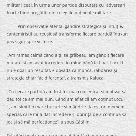
militar liceal, în urma unor partide disputate cu adversari
foarte bine pregătiți din colegiile naționale militare.
Prin observație atentă, gândire strategică și intuiție,
cantemiriștii au reușit să transforme fiecare partidă într-un
pas sigur spre victorie.
„Am rămas calmă când alții se grăbeau, am gândit fiecare
mutare și am avut încredere în mine până la final. Locul I
nu e doar un rezultat, e dovada că munca, răbdarea și
strategia chiar fac diferența”, a transmis Raluca.
„Cu fiecare partidă am fost tot mai concentrat și motivat să
dau tot ce am mai bun. Când am aflat că am obținut Locul
1, am simțit o mare bucurie și mândrie. A fost un moment
special, care mi-a dat încredere și dorința de a continua să
joc și să mă perfecționez”, a spus Cătălin.
Felicitări pentru performanța obținută și pentru modul