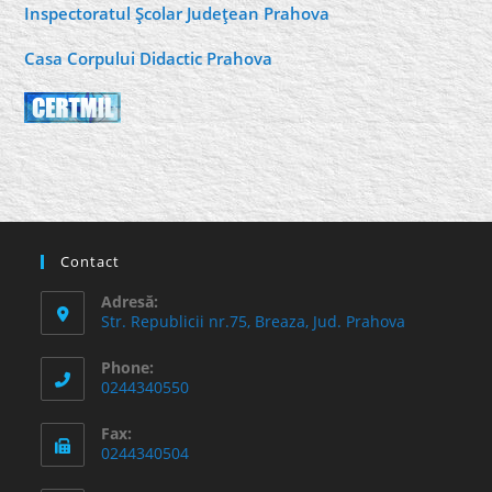
Inspectoratul Şcolar Judeţean Prahova
Casa Corpului Didactic Prahova
Contact
Adresă:
Str. Republicii nr.75, Breaza, Jud. Prahova
Phone:
0244340550
Fax:
0244340504