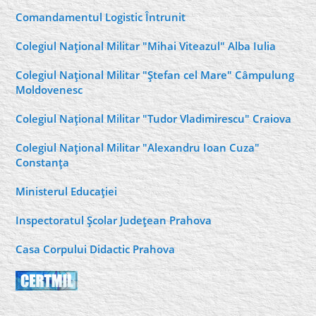
Comandamentul Logistic Întrunit
Colegiul Naţional Militar "Mihai Viteazul" Alba Iulia
Colegiul Naţional Militar "Ştefan cel Mare" Câmpulung
Moldovenesc
Colegiul Naţional Militar "Tudor Vladimirescu" Craiova
Colegiul Naţional Militar "Alexandru Ioan Cuza"
Constanţa
Ministerul Educaţiei
Inspectoratul Şcolar Judeţean Prahova
Casa Corpului Didactic Prahova