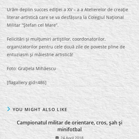
Urăm deplin succes ediţiei a XV – a a Atelierelor de creaţie
literar-artistică care se va desfășura la Colegiul Naţional
Militar “Ştefan cel Mare”.
Felicitări şi mulţumiri artiştilor, coordonatorilor,
organizatorilor pentru cele două zile de poveste pline de
entuziasm şi măiestrie artistică!
Foto: Graţiela Mihăescu
[flagallery gid=486]
YOU MIGHT ALSO LIKE
Campionatul militar de orientare, cros, şah şi
minifotbal
24 April 2018