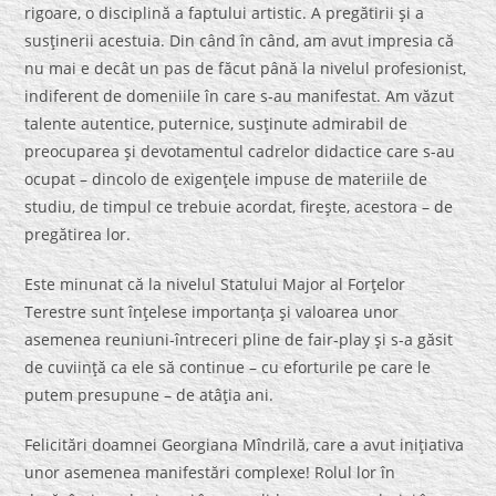
rigoare, o disciplină a faptului artistic. A pregătirii şi a
susţinerii acestuia. Din când în când, am avut impresia că
nu mai e decât un pas de făcut până la nivelul profesionist,
indiferent de domeniile în care s-au manifestat. Am văzut
talente autentice, puternice, susţinute admirabil de
preocuparea şi devotamentul cadrelor didactice care s-au
ocupat – dincolo de exigenţele impuse de materiile de
studiu, de timpul ce trebuie acordat, fireşte, acestora – de
pregătirea lor.
Este minunat că la nivelul Statului Major al Forţelor
Terestre sunt înţelese importanţa şi valoarea unor
asemenea reuniuni-întreceri pline de fair-play şi s-a găsit
de cuviinţă ca ele să continue – cu eforturile pe care le
putem presupune – de atâţia ani.
Felicitări doamnei Georgiana Mîndrilă, care a avut iniţiativa
unor asemenea manifestări complexe! Rolul lor în