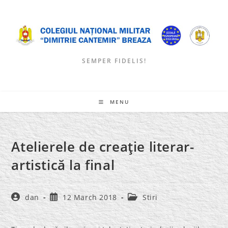
Skip
to
content
SEMPER FIDELIS!
MENU
Atelierele de creaţie literar-
artistică la final
Post
Post
Post
dan
12 March 2018
Stiri
author:
published:
category: