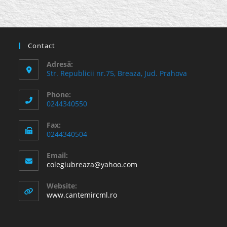
Contact
Adresă:
Str. Republicii nr.75, Breaza, Jud. Prahova
Phone:
0244340550
Fax:
0244340504
Email:
Opens
colegiubreaza@yahoo.com
in
your
Website:
application
www.cantemircml.ro