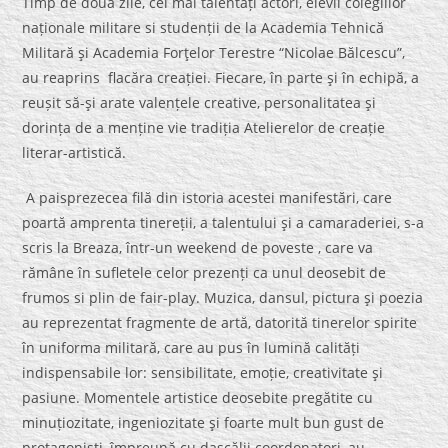
Timp de două zile, cei mai talentați actori, elevii colegiilor
naționale militare si studenții de la Academia Tehnică
Militară şi Academia Forţelor Terestre “Nicolae Bălcescu”,
au reaprins flacăra creației. Fiecare, în parte şi în echipă, a
reușit să-şi arate valențele creative, personalitatea şi
dorința de a menține vie tradiția Atelierelor de creație
literar-artistică.
A paisprezecea filă din istoria acestei manifestări, care
poartă amprenta tinereții, a talentului şi a camaraderiei, s-a
scris la Breaza, într-un weekend de poveste , care va
rămâne în sufletele celor prezenți ca unul deosebit de
frumos si plin de fair-play. Muzica, dansul, pictura şi poezia
au reprezentat fragmente de artă, datorită tinerelor spirite
în uniforma militară, care au pus în lumină calități
indispensabile lor: sensibilitate, emoție, creativitate şi
pasiune. Momentele artistice deosebite pregătite cu
minuțiozitate, ingeniozitate şi foarte mult bun gust de
protagoniști, împreună cu dascălii coordonatori, au