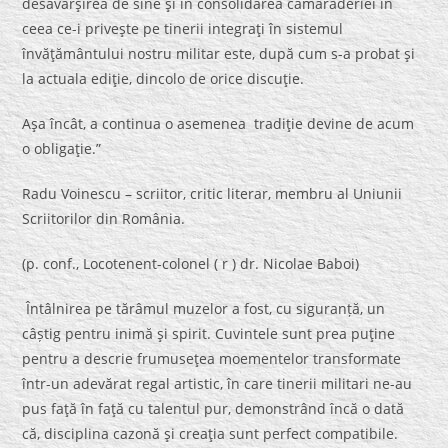
desăvârşirea de sine şi în consolidarea camaraderiei în
ceea ce-i priveşte pe tinerii integraţi în sistemul
învăţământului nostru militar este, după cum s-a probat şi
la actuala ediţie, dincolo de orice discuţie.
Aşa încât, a continua o asemenea tradiţie devine de acum
o obligaţie.”
Radu Voinescu – scriitor, critic literar, membru al Uniunii
Scriitorilor din România.
(p. conf., Locotenent-colonel ( r ) dr. Nicolae Baboi)
Întâlnirea pe tărâmul muzelor a fost, cu siguranță, un
câștig pentru inimă şi spirit. Cuvintele sunt prea puţine
pentru a descrie frumuseţea moementelor transformate
într-un adevărat regal artistic, în care tinerii militari ne-au
pus faţă în faţă cu talentul pur, demonstrând încă o dată
că, disciplina cazonă şi creaţia sunt perfect compatibile.