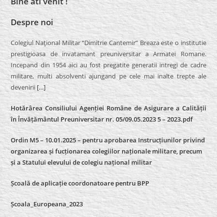
Bine ati venit !
Despre noi
Colegiul Naţional Militar “Dimitrie Cantemir” Breaza este o institutie
prestigioasa de invatamant preuniversitar a Armatei Romane.
Incepand din 1954 aici au fost pregatite generatii intregi de cadre
militare, multi absolventi ajungand pe cele mai inalte trepte ale
devenirii
[…]
Hotărârea Consiliului Agenției Române de Asigurare a Calității
în Învățământul Preuniversitar nr. 05/09.05.2023 5 – 2023.pdf
Ordin M5 – 10.01.2025 – pentru aprobarea Instrucțiunilor privind
organizarea și fucționarea colegiilor naționale militare, precum
și a Statului elevului de colegiu național militar
Școală de aplicație coordonatoare pentru BPP
Școala_Europeana_2023