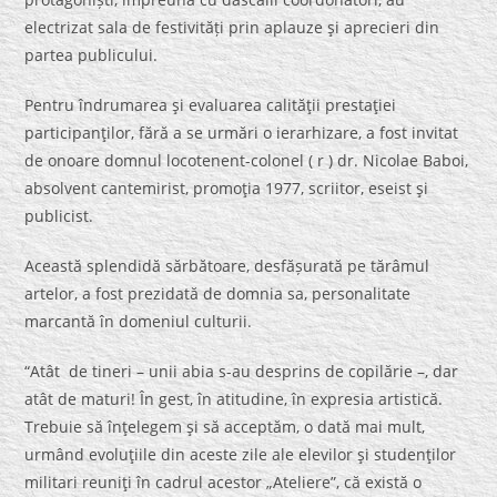
electrizat sala de festivități prin aplauze şi aprecieri din
partea publicului.
Pentru îndrumarea şi evaluarea calităţii prestaţiei
participanţilor, fără a se urmări o ierarhizare, a fost invitat
de onoare domnul locotenent-colonel ( r ) dr. Nicolae Baboi,
absolvent cantemirist, promoţia 1977, scriitor, eseist şi
publicist.
Această splendidă sărbătoare, desfășurată pe tărâmul
artelor, a fost prezidată de domnia sa, personalitate
marcantă în domeniul culturii.
“Atât de tineri – unii abia s-au desprins de copilărie –, dar
atât de maturi! În gest, în atitudine, în expresia artistică.
Trebuie să înţelegem şi să acceptăm, o dată mai mult,
urmând evoluţiile din aceste zile ale elevilor şi studenţilor
militari reuniţi în cadrul acestor „Ateliere”, că există o