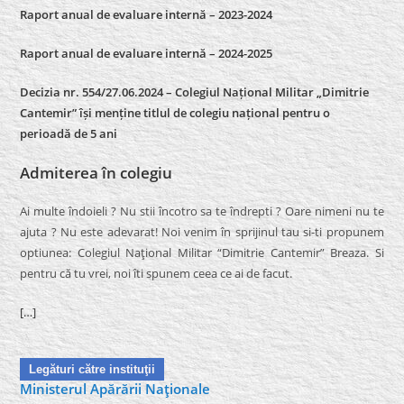
Raport anual de evaluare internă – 2023-2024
Raport anual de evaluare internă –
2024-2025
Decizia nr. 554/27.06.2024 – Colegiul Național Militar „Dimitrie
Cantemir” își menține titlul de colegiu național pentru o
perioadă de 5 ani
Admiterea în colegiu
Ai multe îndoieli ? Nu stii încotro sa te îndrepti ? Oare nimeni nu te
ajuta ? Nu este adevarat! Noi venim în sprijinul tau si-ti propunem
optiunea: Colegiul Naţional Militar “Dimitrie Cantemir” Breaza. Si
pentru că tu vrei, noi îti spunem ceea ce ai de facut.
[…]
Legături către instituţii
Ministerul Apărării Naţionale