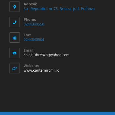
Adresă:
Str. Republicii nr.75, Breaza, Jud. Prahova
Phone:
0244340550
Fax:
0244340504
Email:
Opens
colegiubreaza@yahoo.com
in
your
Website:
application
www.cantemircml.ro