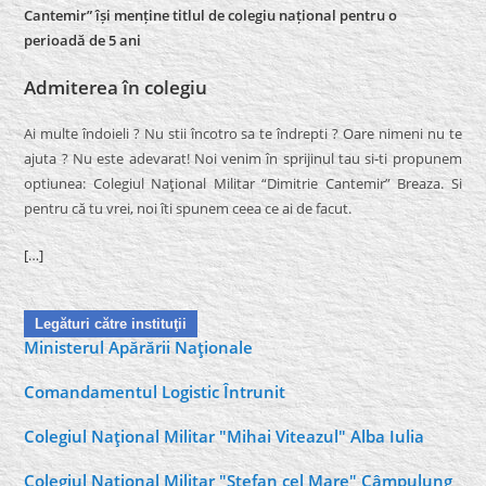
Cantemir” își menține titlul de colegiu național pentru o
perioadă de 5 ani
Admiterea în colegiu
Ai multe îndoieli ? Nu stii încotro sa te îndrepti ? Oare nimeni nu te
ajuta ? Nu este adevarat! Noi venim în sprijinul tau si-ti propunem
optiunea: Colegiul Naţional Militar “Dimitrie Cantemir” Breaza. Si
pentru că tu vrei, noi îti spunem ceea ce ai de facut.
[…]
Legături către instituţii
Ministerul Apărării Naţionale
Comandamentul Logistic Întrunit
Colegiul Naţional Militar "Mihai Viteazul" Alba Iulia
Colegiul Naţional Militar "Ştefan cel Mare" Câmpulung