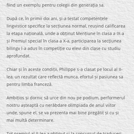
fiind un exemplu pentru colegii din generația sa.
După ce, în primii doi ani, și-a testat competențele
lingvistice specifice la secțiunea normal, reușind calificarea
la etapa națională, unde a obținut Mențiune în clasa a IX-a
și Premiul special în clasa a X-a, participarea la secțiunea
bilingv l-a adus în competiție cu elevi din clase cu studiu
aprofundat.
Chiar și în aceste condiții, Philippe s-a clasat pe locul al II-
lea, un rezultat care reflectă munca, efortul și pasiunea sa
pentru limba franceză.
Ambițios și dornic să urce din nou pe podium, performerul
nostru așteaptă cu nerăbdare olimpiada de anul viitor
unde, spune el, se va prezenta mai bine pregătit și cu și
mai multă determinare.
Tot premiul al II-lea a obținut și la concursul de traduceri