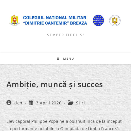
Skip
to
content
SEMPER FIDELIS!
MENU
Ambiție, muncă și succes
Post
Post
Post
dan
3 April 2026
Stiri
author:
published:
category:
Elev caporal Philippe Popa ne-a obișnuit încă de la început
cu performanțe notabile la Olimpiada de Limba Franceză,