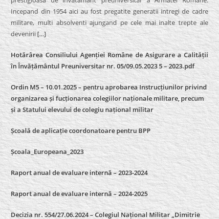
Incepand din 1954 aici au fost pregatite generatii intregi de cadre
militare, multi absolventi ajungand pe cele mai inalte trepte ale
devenirii
[…]
Hotărârea Consiliului Agenției Române de Asigurare a Calității
în Învățământul Preuniversitar nr. 05/09.05.2023 5 – 2023.pdf
Ordin M5 – 10.01.2025 – pentru aprobarea Instrucțiunilor privind
organizarea și fucționarea colegiilor naționale militare, precum
și a Statului elevului de colegiu național militar
Școală de aplicație coordonatoare pentru BPP
Școala_Europeana_2023
Raport anual de evaluare internă – 2023-2024
Raport anual de evaluare internă –
2024-2025
Decizia nr. 554/27.06.2024 – Colegiul Național Militar „Dimitrie