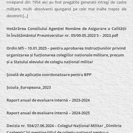
Incepand din 1954 aici au fost pregatite generatii intregi de cadre
militare, multi absolventi ajungand pe cele mai inalte trepte ale
devenirii
[…]
Hotărârea Consiliului Agenției Române de Asigurare a Calității
în Învățământul Preuniversitar nr. 05/09.05.2023 5 – 2023.pdf
Ordin M5 – 10.01.2025 – pentru aprobarea Instrucțiunilor privind
organizarea și fucționarea colegiilor naționale militare, precum
și a Statului elevului de colegiu național militar
Școală de aplicație coordonatoare pentru BPP
Școala_Europeana_2023
Raport anual de evaluare internă – 2023-2024
Raport anual de evaluare internă –
2024-2025
Decizia nr. 554/27.06.2024 – Colegiul Național Militar „Dimitrie
Cantemir” își menține titlul de colegiu național pentru o