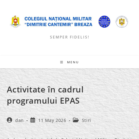
Skip
to
content
SEMPER FIDELIS!
MENU
Activitate în cadrul
programului EPAS
Post
Post
Post
dan
11 May 2026
Stiri
author:
published:
category: