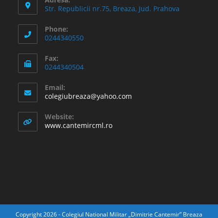
Str. Republicii nr.75, Breaza, Jud. Prahova
Phone:
0244340550
Fax:
0244340504
Email:
Opens
colegiubreaza@yahoo.com
in
your
Website:
application
www.cantemircml.ro
Copyright 2026 - Colegiul National Militar „Dimitrie Cantemir” Breaza