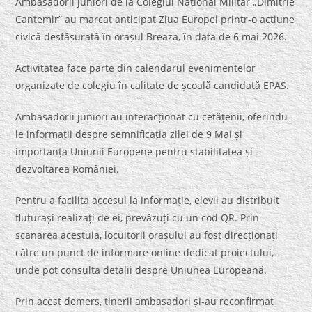
Ambasadorii juniori de la Colegiul Național Militar „Dimitrie
Cantemir” au marcat anticipat Ziua Europei printr-o acțiune
civică desfășurată în orașul Breaza, în data de 6 mai 2026.
Activitatea face parte din calendarul evenimentelor
organizate de colegiu în calitate de școală candidată EPAS.
Ambasadorii juniori au interacționat cu cetățenii, oferindu-
le informații despre semnificația zilei de 9 Mai și
importanța Uniunii Europene pentru stabilitatea și
dezvoltarea României.
Pentru a facilita accesul la informație, elevii au distribuit
fluturași realizați de ei, prevăzuți cu un cod QR. Prin
scanarea acestuia, locuitorii orașului au fost direcționați
către un punct de informare online dedicat proiectului,
unde pot consulta detalii despre Uniunea Europeană.
Prin acest demers, tinerii ambasadori și-au reconfirmat