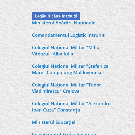
Legături către instituţii
Ministerul Apărării Naţionale
Comandamentul Logistic Întrunit
Colegiul Naţional Militar "Mihai
Viteazul" Alba Iulia
Colegiul Naţional Militar "Ştefan cel
Mare" Câmpulung Moldovenesc
Colegiul Naţional Militar "Tudor
Vladimirescu" Craiova
Colegiul Naţional Militar "Alexandru
Ioan Cuza" Constanţa
Ministerul Educaţiei
Inspectoratul Şcolar Judeţean