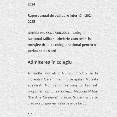
2024
Raport anual de evaluare internă –
2024-
2025
Decizia nr. 554/27.06.2024 – Colegiul
Național Militar „Dimitrie Cantemir” își
menține titlul de colegiu național pentru o
perioadă de 5 ani
Admiterea în colegiu
Ai multe îndoieli ? Nu stii încotro sa te
îndrepti ? Oare nimeni nu te ajuta ? Nu este
adevarat! Noi venim în sprijinul tau si-ti
propunem optiunea: Colegiul Naţional Militar
“Dimitrie Cantemir” Breaza. Si pentru că tu
vrei, noi îti spunem ceea ce ai de facut.
[…]