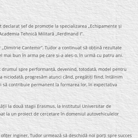
larat șef de promoție la specializarea „Echipamente și
Academia Tehnică Militară „Ferdinand I”.
 „Dimitrie Cantemir”, Tudor a continuat să obțină rezultate
el mai bun în arma pe care și-a ales-o, în urmă cu patru ani.
drumul spre performanță, devenind, totodată, model pentru
ca niciodată, progresăm atunci când, pregătiți fiind, întâlnim
i să contribuie permanent la formarea lor, în expectativa
i la două stagii Erasmus, la Institutul Universitar de
pat la un proiect de cercetare în domeniul autovehiculelor
e ofițer inginer, Tudor urmează să deschidă noi porți spre succes