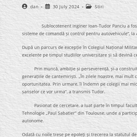
Post
Post
Post
dan
30 July 2024
Stiri
author:
published:
category:
Sublocotenent inginer Ioan-Tudor Panciu a fost dec
sisteme de comandă și control pentru autovehicule”, la 
După un parcurs de excepție în Colegiul Național Militar
excelente pe timpul studiilor universitare și să devină c
Prin muncă, ambiție și perseverență, și-a construit 
generațiile de cantemiriști. „În zilele noastre, mai mult 
oportunitatea. Prin urmare, îi îndemn pe colegii mai mic
șanselor ce vor urma”, a transmis Tudor.
Pasionat de cercetare, a luat parte în timpul facultăți
Tehnologie „Paul Sabatier” din Toulouse, unde a partici
autonome.
Odată cu noile trese pe epoleți și trecerea la statutul d