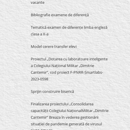
vacante
Bibliografie examene de diferență
Tematică examen de diferențe limba engleză
clasa a X-a
Model cerere transfer elevi
Proiectul „Dotarea cu laboratoare inteligente
a Colegiului Național Militar „Dimitrie
Cantemir”, cod proiect F-PNRR-Smartlabs-
2023-0598
Sprijin construire biserică
Finalizarea proiectului „Consolidarea
capacității Colegiului NaționalMilitar „Dimitrie
Cantemir” Breaza în vederea gestionării
situației de pandemie generată de virusul