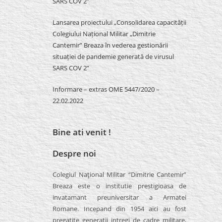
SARS COV 2″
Lansarea proiectului „Consolidarea capacității
Colegiului Național Militar „Dimitrie
Cantemir” Breaza în vederea gestionării
situației de pandemie generată de virusul
SARS COV 2”
Informare – extras OME 5447/2020 –
22.02.2022
Bine ati venit !
Despre noi
Colegiul Naţional Militar “Dimitrie Cantemir”
Breaza este o institutie prestigioasa de
invatamant preuniversitar a Armatei
Romane. Incepand din 1954 aici au fost
pregatite generatii intregi de cadre militare,