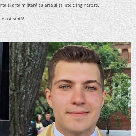
a și arta militară cu arta și științele inginerești.
 te așteaptă!