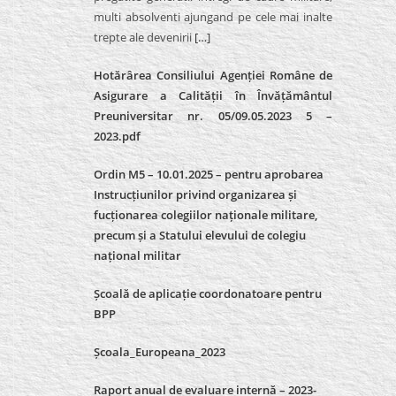
multi absolventi ajungand pe cele mai inalte
trepte ale devenirii
[…]
Hotărârea Consiliului Agenției Române de
Asigurare a Calității în Învățământul
Preuniversitar nr. 05/09.05.2023 5 –
2023.pdf
Ordin M5 – 10.01.2025 – pentru aprobarea
Instrucțiunilor privind organizarea și
fucționarea colegiilor naționale militare,
precum și a Statului elevului de colegiu
național militar
Școală de aplicație coordonatoare pentru
BPP
Școala_Europeana_2023
Raport anual de evaluare internă – 2023-