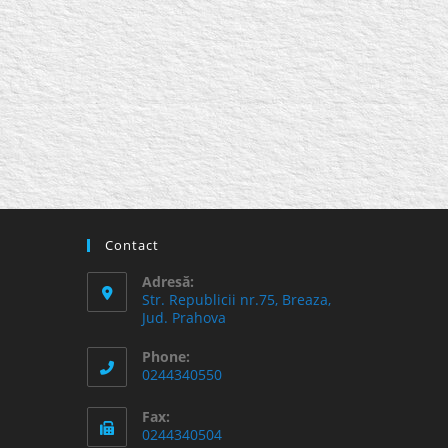
Contact
Adresă:
Str. Republicii nr.75, Breaza,
Jud. Prahova
Phone:
0244340550
Fax:
0244340504