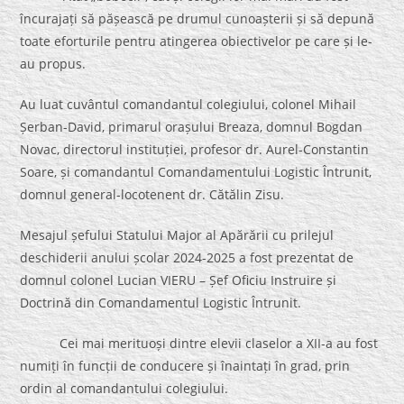
încurajați să pășească pe drumul cunoașterii și să depună
toate eforturile pentru atingerea obiectivelor pe care și le-
au propus.
Au luat cuvântul comandantul colegiului, colonel Mihail
Șerban-David, primarul orașului Breaza, domnul Bogdan
Novac, directorul instituției, profesor dr. Aurel-Constantin
Soare, și comandantul Comandamentului Logistic Întrunit,
domnul general-locotenent dr. Cătălin Zisu.
Mesajul șefului Statului Major al Apărării cu prilejul
deschiderii anului școlar 2024-2025 a fost prezentat de
domnul colonel Lucian VIERU – Șef Oficiu Instruire și
Doctrină din Comandamentul Logistic Întrunit.
Cei mai merituoși dintre elevii claselor a XII-a au fost
numiți în funcții de conducere și înaintați în grad, prin
ordin al comandantului colegiului.