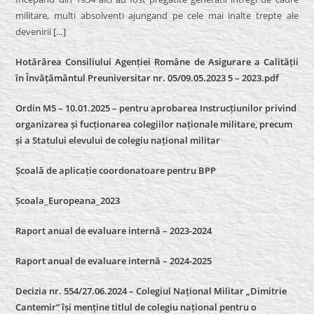
militare, multi absolventi ajungand pe cele mai inalte trepte ale
devenirii
[…]
Hotărârea Consiliului Agenției Române de Asigurare a Calității
în Învățământul Preuniversitar nr. 05/09.05.2023 5 – 2023.pdf
Ordin M5 – 10.01.2025 – pentru aprobarea Instrucțiunilor privind
organizarea și fucționarea colegiilor naționale militare, precum
și a Statului elevului de colegiu național militar
Școală de aplicație coordonatoare pentru BPP
Școala_Europeana_2023
Raport anual de evaluare internă – 2023-2024
Raport anual de evaluare internă –
2024-2025
Decizia nr. 554/27.06.2024 – Colegiul Național Militar „Dimitrie
Cantemir” își menține titlul de colegiu național pentru o