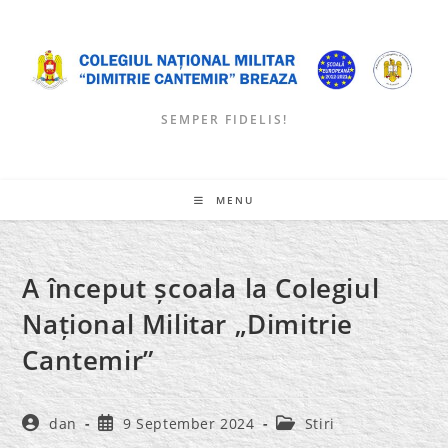
Skip
to
content
SEMPER FIDELIS!
MENU
A început școala la Colegiul
Național Militar „Dimitrie
Cantemir”
Post
Post
Post
dan
9 September 2024
Stiri
author:
published:
category: