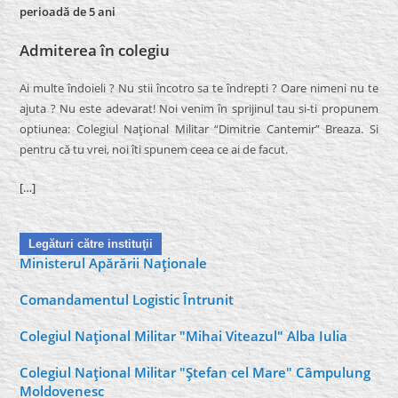
perioadă de 5 ani
Admiterea în colegiu
Ai multe îndoieli ? Nu stii încotro sa te îndrepti ? Oare nimeni nu te
ajuta ? Nu este adevarat! Noi venim în sprijinul tau si-ti propunem
optiunea: Colegiul Naţional Militar “Dimitrie Cantemir” Breaza. Si
pentru că tu vrei, noi îti spunem ceea ce ai de facut.
[…]
Legături către instituţii
Ministerul Apărării Naţionale
Comandamentul Logistic Întrunit
Colegiul Naţional Militar "Mihai Viteazul" Alba Iulia
Colegiul Naţional Militar "Ştefan cel Mare" Câmpulung
Moldovenesc