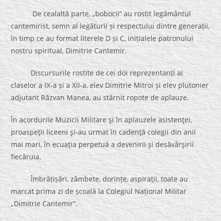
De cealaltă parte, „bobocii” au rostit legământul
cantemirist, semn al legăturii și respectului dintre generații,
în timp ce au format literele D și C, inițialele patronului
nostru spiritual, Dimitrie Cantemir.
Discursurile rostite de cei doi reprezentanți ai
claselor a IX-a și a XII-a, elev Dimitrie Mitroi și elev plutonier
adjutant Răzvan Manea, au stârnit ropote de aplauze.
În acordurile Muzicii Militare şi în aplauzele asistenţei,
proaspeţii liceeni şi-au urmat în cadenţă colegii din anii
mai mari, în ecuaţia perpetuă a devenirii şi desăvârşirii
fiecăruia.
Îmbrățișări, zâmbete, dorințe, aspirații, toate au
marcat prima zi de școală la Colegiul Național Militar
„Dimitrie Cantemir”.