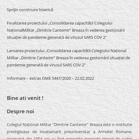
Sprijin construire biserică
Finalizarea proiectului „Consolidarea capacității Colegiului
NaționalMilitar „Dimitrie Cantemir” Breaza în vederea gestionării
situației de pandemie generată de virusul SARS COV 2″
Lansarea proiectului „Consolidarea capacității Colegiului Național
Militar „Dimitrie Cantemir” Breaza în vederea gestionării situației de
pandemie generată de virusul SARS COV 2”
Informare – extras OME 5447/2020 – 22.02.2022
Bine ati venit !
Despre noi
Colegiul Naţional Militar “Dimitrie Cantemir” Breaza este o institutie
prestigioasa de invatamant preuniversitar a Armatei Romane.
Incepand din 1954 aici au fost pregatite generatii intregi de cadre