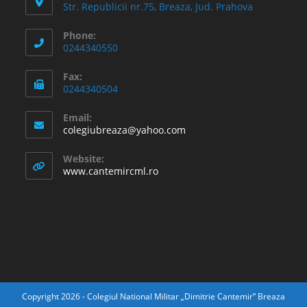
Str. Republicii nr.75, Breaza, Jud. Prahova
Phone:
0244340550
Fax:
0244340504
Email:
Opens
colegiubreaza@yahoo.com
in
your
Website:
application
www.cantemircml.ro
Copyright 2026 - Colegiul National Militar „Dimitrie Cantemir” Breaza