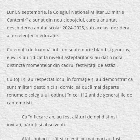
Luni, 9 septembrie, la Colegiul Național Militar „Dimitrie
Cantemir” a sunat din nou clopoțelul, care a anunțat
deschiderea anului școlar 2024-2025, sub același deziderat
al excelenței în educație.
Cu emoții de toamnă, într-un septembrie blând și generos,
elevii s-au ridicat la nivelul așteptărilor și au dat o notă
distinctă momentelor din cadrul festivității de astăzi.
Cu toții și-au respectat locul în formație și au demonstrat că
sunt militari destoinici și dornici să ducă mai departe
renumele colegiului, obținut în cei 112 ani de generațiile de
cantemiriști.
Ca în fiecare an, au fost alături de noi distinși
invitați, părinți și absolvenți.
Atât „bobocii”, cât și colegii lor mai mari au fost