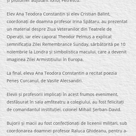
și plutonier adjutant Ionuț Petrescu.
Elev Ana Teodora Constantin și elev Cristian Balint,
coordonați de doamna profesor Irina Spătaru, au prezentat
un material despre Ziua Veteranilor din Teatrele de
Operații, iar elev caporal Theodor Pelmuș a explicat
semnificația Zilei Remembrance Sunday, sărbătorită pe 10
noiembrie la Londra și simbolistica macului, care a devenit
imaginea Zilei Armistițiului în Europa.
La final, eleva Ana Teodora Constantin a recitat poezia
Peneș Curcanul, de Vasile Alecsandri.
Elevii și profesorii implicați în acest frumos eveniment,
desfășurat în sala amfiteatru a colegiului, au fost felicitați
de comandantul instituției, colonel Mihail Șerban-David.
Bujorii și macii au fost confecționați de liceenii militari, sub
coordonarea doamnei profesor Raluca Ghideanu, pentru a-