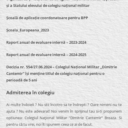
și a Statului elevului de colegiu național militar
Școală de aplicație coordonatoare pentru BPP
Școala_Europeana_2023
Raport anual de evaluare internă – 2023-2024
Raport anual de evaluare internă –
2024-2025
Decizia nr. 554/27.06.2024 – Colegiul Național Militar „Dimitrie
Cantemir” își menține titlul de colegiu național pentru o
perioadă de 5 ani
Admiterea în colegiu
Ai multe îndoieli ? Nu stii încotro sa te îndrepti ? Oare nimeni nu te
ajuta ? Nu este adevarat! Noi venim în sprijinul tau si-ti propunem
optiunea: Colegiul Naţional Militar “Dimitrie Cantemir” Breaza. Si
pentru că tu vrei, noi îti spunem ceea ce ai de facut.