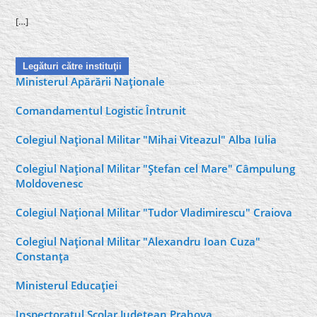
[…]
Legături către instituţii
Ministerul Apărării Naţionale
Comandamentul Logistic Întrunit
Colegiul Naţional Militar "Mihai Viteazul" Alba Iulia
Colegiul Naţional Militar "Ştefan cel Mare" Câmpulung
Moldovenesc
Colegiul Naţional Militar "Tudor Vladimirescu" Craiova
Colegiul Naţional Militar "Alexandru Ioan Cuza"
Constanţa
Ministerul Educaţiei
Inspectoratul Şcolar Judeţean Prahova