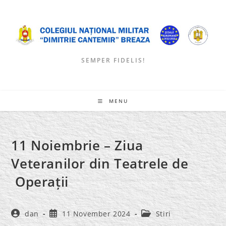
Skip
to
content
SEMPER FIDELIS!
MENU
11 Noiembrie – Ziua
Veteranilor din Teatrele de
Operații
Post
Post
Post
dan
11 November 2024
Stiri
author:
published:
category: