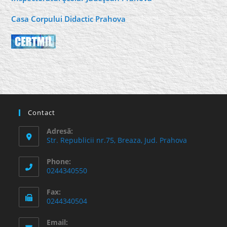
Casa Corpului Didactic Prahova
Contact
Adresă:
Str. Republicii nr.75, Breaza, Jud. Prahova
Phone:
0244340550
Fax:
0244340504
Email: