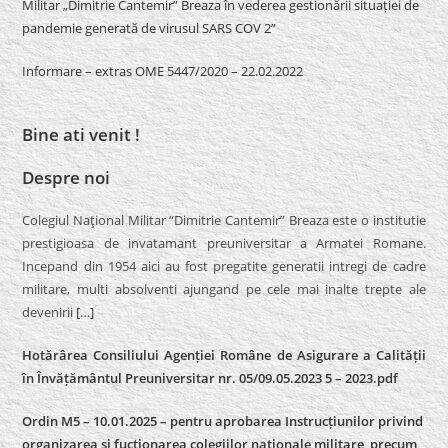
Militar „Dimitrie Cantemir” Breaza în vederea gestionării situației de
pandemie generată de virusul SARS COV 2”
Informare – extras OME 5447/2020 – 22.02.2022
Bine ati venit !
Despre noi
Colegiul Naţional Militar “Dimitrie Cantemir” Breaza este o institutie
prestigioasa de invatamant preuniversitar a Armatei Romane.
Incepand din 1954 aici au fost pregatite generatii intregi de cadre
militare, multi absolventi ajungand pe cele mai inalte trepte ale
devenirii
[…]
Hotărârea Consiliului Agenției Române de Asigurare a Calității
în Învățământul Preuniversitar nr. 05/09.05.2023 5 – 2023.pdf
Ordin M5 – 10.01.2025 – pentru aprobarea Instrucțiunilor privind
organizarea și fucționarea colegiilor naționale militare, precum