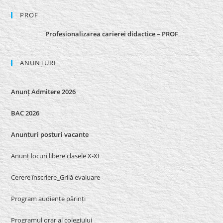
PROF
Profesionalizarea carierei didactice – PROF
ANUNȚURI
Anunț Admitere 2026
BAC 2026
Anunturi posturi vacante
Anunț locuri libere clasele X-XI
Cerere înscriere_Grilă evaluare
Program audiențe părinți
Programul orar al colegiului