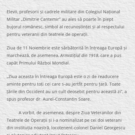
Elevii, profesorii și cadrele militare din Colegiul Național
Militar „Dimitrie Cantemir” au ales să poarte în piept
bujorul românesc, simbol al recunoștinței și al respectului
pentru veteranii din teatrele de operații.
Ziua de 11 Noiembrie este sărbătorită în întreaga Europă și
marchează, de asemenea,
Armistițiul din 1918
, care a pus
capăt Primului Război Mondial.
„Ziua aceasta în întreaga Europă este o zi de readucere
aminte pentru toți cei care s-au jertfit pentru țară. Toate
țările din Occident au un cult deosebit pentru această zi”, a
spus profesor dr. Aurel-Constantin Soare.
A vorbit, de asemenea, despre Ziua Veteranilor din
Teatrele de Operații și i-a nominalizat pe cei doi veterani
din instituția noastră, locotenent-colonel Daniel Georgescu