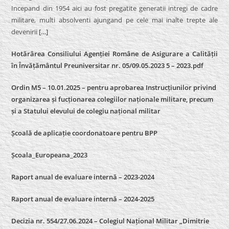
Incepand din 1954 aici au fost pregatite generatii intregi de cadre
militare, multi absolventi ajungand pe cele mai inalte trepte ale
devenirii
[…]
Hotărârea Consiliului Agenției Române de Asigurare a Calității
în Învățământul Preuniversitar nr. 05/09.05.2023 5 – 2023.pdf
Ordin M5 – 10.01.2025 – pentru aprobarea Instrucțiunilor privind
organizarea și fucționarea colegiilor naționale militare, precum
și a Statului elevului de colegiu național militar
Școală de aplicație coordonatoare pentru BPP
Școala_Europeana_2023
Raport anual de evaluare internă – 2023-2024
Raport anual de evaluare internă –
2024-2025
Decizia nr. 554/27.06.2024 – Colegiul Național Militar „Dimitrie