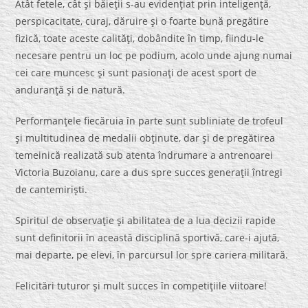
Atât fetele, cât şi băieţii s-au evidenţiat prin inteligenţă,
perspicacitate, curaj, dăruire şi o foarte bună pregătire
fizică, toate aceste calităţi, dobândite în timp, fiindu-le
necesare pentru un loc pe podium, acolo unde ajung numai
cei care muncesc şi sunt pasionaţi de acest sport de
anduranţă şi de natură.
Performanţele fiecăruia în parte sunt subliniate de trofeul
şi multitudinea de medalii obţinute, dar şi de pregătirea
temeinică realizată sub atenta îndrumare a antrenoarei
Victoria Buzoianu, care a dus spre succes generaţii întregi
de cantemirişti.
Spiritul de observaţie şi abilitatea de a lua decizii rapide
sunt definitorii în această disciplină sportivă, care-i ajută,
mai departe, pe elevi, în parcursul lor spre cariera militară.
Felicitări tuturor şi mult succes în competiţiile viitoare!