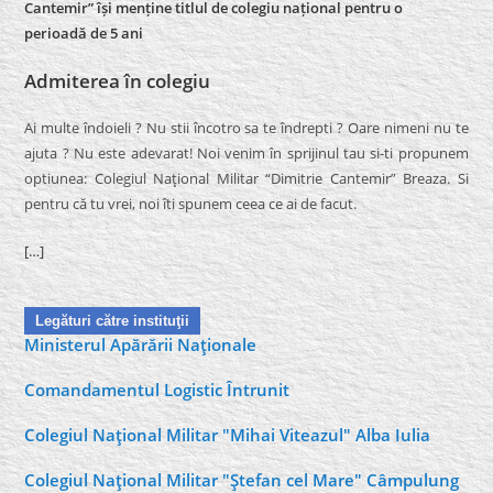
Cantemir” își menține titlul de colegiu național pentru o
perioadă de 5 ani
Admiterea în colegiu
Ai multe îndoieli ? Nu stii încotro sa te îndrepti ? Oare nimeni nu te
ajuta ? Nu este adevarat! Noi venim în sprijinul tau si-ti propunem
optiunea: Colegiul Naţional Militar “Dimitrie Cantemir” Breaza. Si
pentru că tu vrei, noi îti spunem ceea ce ai de facut.
[…]
Legături către instituţii
Ministerul Apărării Naţionale
Comandamentul Logistic Întrunit
Colegiul Naţional Militar "Mihai Viteazul" Alba Iulia
Colegiul Naţional Militar "Ştefan cel Mare" Câmpulung