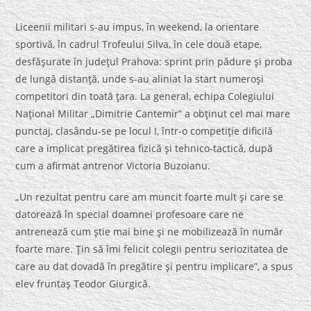
Liceenii militari s-au impus, în weekend, la orientare
sportivă, în cadrul Trofeului Silva, în cele două etape,
desfăşurate în judeţul Prahova: sprint prin pădure şi proba
de lungă distanţă, unde s-au aliniat la start numeroşi
competitori din toată ţara. La general, echipa Colegiului
Naţional Militar „Dimitrie Cantemir” a obţinut cel mai mare
punctaj, clasându-se pe locul I, într-o competiţie dificilă
care a implicat pregătirea fizică şi tehnico-tactică, după
cum a afirmat antrenor Victoria Buzoianu.
„Un rezultat pentru care am muncit foarte mult şi care se
datorează în special doamnei profesoare care ne
antrenează cum ştie mai bine şi ne mobilizează în număr
foarte mare. Ţin să îmi felicit colegii pentru seriozitatea de
care au dat dovadă în pregătire şi pentru implicare”, a spus
elev fruntaş Teodor Giurgică.