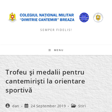
Skip
to
content
SEMPER FIDELIS!
MENU
Trofeu şi medalii pentru
cantemirişti la orientare
sportivă
Post
Post
Post
dan
24 September 2019
Stiri
author:
published:
category: