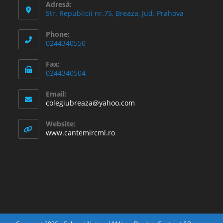
Adresă:
Str. Republicii nr.75, Breaza, Jud. Prahova
Phone:
0244340550
Fax:
0244340504
Email:
Opens
colegiubreaza@yahoo.com
in
your
Website:
application
www.cantemircml.ro