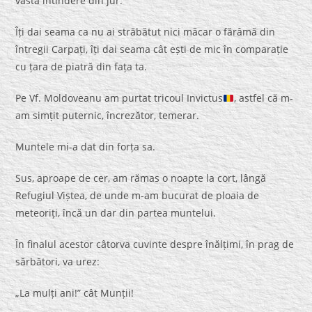
vasta întindere din jur.
Îți dai seama ca nu ai străbătut nici măcar o fărâmă din
întregii Carpați, îți dai seama cât ești de mic în comparație
cu țara de piatră din fața ta.
Pe Vf. Moldoveanu am purtat tricoul Invictus
, astfel că m-
am simțit puternic, încrezător, temerar.
Muntele mi-a dat din forța sa.
Sus, aproape de cer, am rămas o noapte la cort, lângă
Refugiul Viștea, de unde m-am bucurat de ploaia de
meteoriți, încă un dar din partea muntelui.
În finalul acestor câtorva cuvinte despre înălțimi, în prag de
sărbători, va urez:
„La mulți ani!” cât Munții!