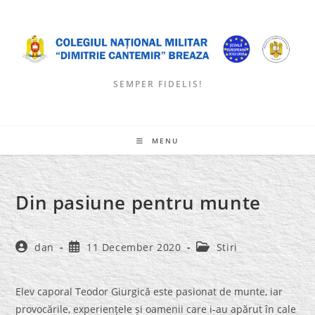
Skip
to
content
SEMPER FIDELIS!
MENU
Din pasiune pentru munte
Post
Post
Post
dan
11 December 2020
Stiri
author:
published:
category:
Elev caporal Teodor Giurgică este pasionat de munte, iar
provocările, experiențele și oamenii care i-au apărut în cale