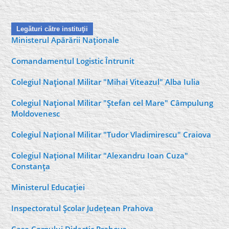
Legături către instituţii
Ministerul Apărării Naţionale
Comandamentul Logistic Întrunit
Colegiul Naţional Militar "Mihai Viteazul" Alba Iulia
Colegiul Naţional Militar "Ştefan cel Mare" Câmpulung
Moldovenesc
Colegiul Naţional Militar "Tudor Vladimirescu" Craiova
Colegiul Naţional Militar "Alexandru Ioan Cuza"
Constanţa
Ministerul Educaţiei
Inspectoratul Şcolar Judeţean Prahova
Casa Corpului Didactic Prahova