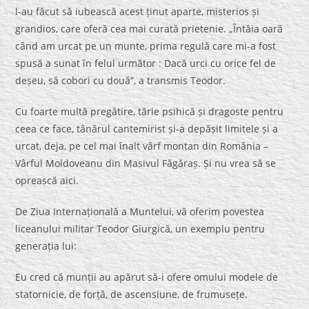
l-au făcut să iubească acest ținut aparte, misterios și
grandios, care oferă cea mai curată prietenie. „Întâia oară
când am urcat pe un munte, prima regulă care mi-a fost
spusă a sunat în felul următor : Dacă urci cu orice fel de
deșeu, să cobori cu două”, a transmis Teodor.
Cu foarte multă pregătire, tărie psihică și dragoste pentru
ceea ce face, tânărul cantemirist și-a depășit limitele și a
urcat, deja, pe cel mai înalt vârf montan din România –
Vârful Moldoveanu din Masivul Făgăraș. Și nu vrea să se
oprească aici.
De Ziua Internațională a Muntelui, vă oferim povestea
liceanului militar Teodor Giurgică, un exemplu pentru
generația lui:
Eu cred că munții au apărut să-i ofere omului modele de
statornicie, de forță, de ascensiune, de frumusețe.