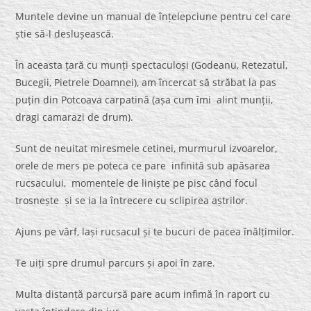
Muntele devine un manual de înțelepciune pentru cel care
știe să-l deslușească.
În aceasta țară cu munți spectaculoși (Godeanu, Retezatul,
Bucegii, Pietrele Doamnei), am încercat să străbat la pas
puțin din Potcoava carpatină (așa cum îmi alint munții,
dragi camarazi de drum).
Sunt de neuitat miresmele cetinei, murmurul izvoarelor,
orele de mers pe poteca ce pare infinită sub apăsarea
rucsacului, momentele de liniște pe pisc când focul
trosnește și se ia la întrecere cu sclipirea aștrilor.
Ajuns pe vârf, lași rucsacul și te bucuri de pacea înălțimilor.
Te uiți spre drumul parcurs și apoi în zare.
Multa distanță parcursă pare acum infimă în raport cu