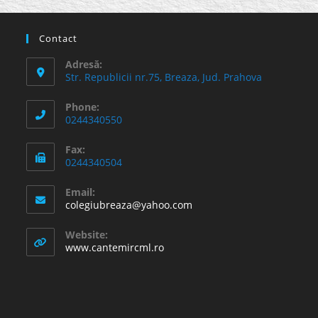
Contact
Adresă:
Str. Republicii nr.75, Breaza, Jud. Prahova
Phone:
0244340550
Fax:
0244340504
Email:
Opens
colegiubreaza@yahoo.com
in
your
Website:
application
www.cantemircml.ro