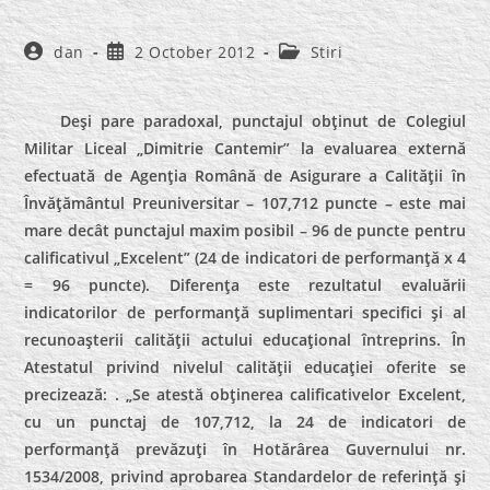
Post
Post
Post
dan
2 October 2012
Stiri
author:
published:
category:
Deşi pare paradoxal, punctajul obţinut de Colegiul
Militar Liceal „Dimitrie Cantemir” la evaluarea externă
efectuată de Agenţia Română de Asigurare a Calităţii în
Învăţământul Preuniversitar – 107,712 puncte – este mai
mare decât punctajul maxim posibil – 96 de puncte pentru
calificativul „Excelent” (24 de indicatori de performanţă x 4
= 96 puncte). Diferenţa este rezultatul evaluării
indicatorilor de performanţă suplimentari specifici şi al
recunoaşterii calităţii actului educaţional întreprins. În
Atestatul privind nivelul calităţii educaţiei oferite se
precizează: . „Se atestă obţinerea calificativelor Excelent,
cu un punctaj de 107,712, la 24 de indicatori de
performanţă prevăzuţi în Hotărârea Guvernului nr.
1534/2008, privind aprobarea Standardelor de referinţă şi