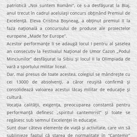
patriotică „Noi suntem Români”, ce s-a desfăşurat la Blaj,
anul trecut în cadrul aceluiaşi concurs obţinând Premiul de
Excelenţă. Eleva Cristina Boşneag, a obţinut premiul II la
faza naţională a concursului de produse ale proiectelor
europene „Made for Europe”.
Acestor performanţe li se adaugă locul I pentru al şaselea
an consecutiv la Festivalul Naţional de Umor Cazon „Podul
Minciunilor” desfăşurat la Sibiu şi locul II la Olimpiada de
vară a sportului militar liceal.
Dar, mai presus de toate acestea, colegiul se mândreşte cu
cei 13000 de absolvenţi, a căror reuşită confirmă şi
consolidează valoarea acestui lăcaş militar de educaţie şi
cultură.
Vocaţia calităţii, exigenţa, preocuparea constantă pentru
performanţă definesc „spiritul cantemirist” şi toate se
regăsesc sub semnul Excelenţei în educaţie.
Sunt doar câteva elemente de viaţă şi activitate, care vin să
sublinieze faptul că starea de normalitate în “Cantemir”