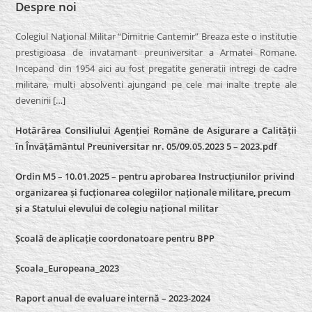
Despre noi
Colegiul Naţional Militar “Dimitrie Cantemir” Breaza este o institutie
prestigioasa de invatamant preuniversitar a Armatei Romane.
Incepand din 1954 aici au fost pregatite generatii intregi de cadre
militare, multi absolventi ajungand pe cele mai inalte trepte ale
devenirii
[…]
Hotărârea Consiliului Agenției Române de Asigurare a Calității
în Învățământul Preuniversitar nr. 05/09.05.2023 5 – 2023.pdf
Ordin M5 – 10.01.2025 – pentru aprobarea Instrucțiunilor privind
organizarea și fucționarea colegiilor naționale militare, precum
și a Statului elevului de colegiu național militar
Școală de aplicație coordonatoare pentru BPP
Școala_Europeana_2023
Raport anual de evaluare internă – 2023-2024