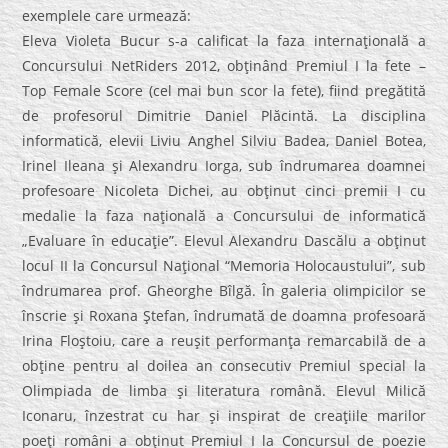
exemplele care urmează:
Eleva Violeta Bucur s-a calificat la faza internaţională a
Concursului NetRiders 2012, obţinând Premiul I la fete –
Top Female Score (cel mai bun scor la fete), fiind pregătită
de profesorul Dimitrie Daniel Plăcintă. La disciplina
informatică, elevii Liviu Anghel Silviu Badea, Daniel Botea,
Irinel Ileana şi Alexandru Iorga, sub îndrumarea doamnei
profesoare Nicoleta Dichei, au obţinut cinci premii I cu
medalie la faza naţională a Concursului de informatică
„Evaluare în educaţie”. Elevul Alexandru Dascălu a obţinut
locul II la Concursul Naţional “Memoria Holocaustului”, sub
îndrumarea prof. Gheorghe Bîlgă. În galeria olimpicilor se
înscrie şi Roxana Ştefan, îndrumată de doamna profesoară
Irina Floştoiu, care a reuşit performanţa remarcabilă de a
obţine pentru al doilea an consecutiv Premiul special la
Olimpiada de limba şi literatura română. Elevul Milică
Iconaru, înzestrat cu har şi inspirat de creaţiile marilor
poeţi români a obţinut Premiul I la Concursul de poezie