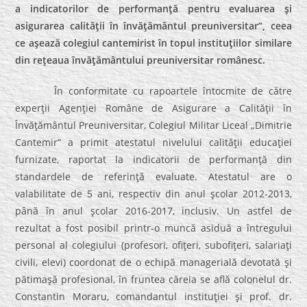
a indicatorilor de performanţă pentru evaluarea şi
asigurarea calităţii în învăţământul preuniversitar”, ceea
ce aşează colegiul cantemirist în topul instituţiilor similare
din reţeaua învăţământului preuniversitar românesc.
În conformitate cu rapoartele întocmite de către
experţii Agenţiei Române de Asigurare a Calităţii în
Învăţământul Preuniversitar, Colegiul Militar Liceal „Dimitrie
Cantemir” a primit atestatul nivelului calităţii educaţiei
furnizate, raportat la indicatorii de performanţă din
standardele de referinţă evaluate. Atestatul are o
valabilitate de 5 ani, respectiv din anul şcolar 2012-2013,
până în anul şcolar 2016-2017, inclusiv. Un astfel de
rezultat a fost posibil printr-o muncă asiduă a întregului
personal al colegiului (profesori, ofiţeri, subofiţeri, salariaţi
civili, elevi) coordonat de o echipă managerială devotată şi
pătimaşă profesional, în fruntea căreia se află colonelul dr.
Constantin Moraru, comandantul instituţiei şi prof. dr.