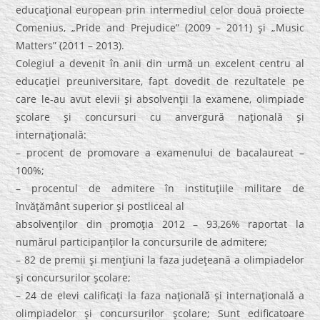
educaţional european prin intermediul celor două proiecte
Comenius, „Pride and Prejudice” (2009 – 2011) şi „Music
Matters” (2011 – 2013).
Colegiul a devenit în anii din urmă un excelent centru al
educaţiei preuniversitare, fapt dovedit de rezultatele pe
care le-au avut elevii şi absolvenţii la examene, olimpiade
şcolare şi concursuri cu anvergură naţională şi
internaţională:
– procent de promovare a examenului de bacalaureat –
100%;
– procentul de admitere în instituţiile militare de
învăţământ superior şi postliceal al
absolvenţilor din promoţia 2012 – 93,26% raportat la
numărul participanţilor la concursurile de admitere;
– 82 de premii şi menţiuni la faza judeţeană a olimpiadelor
şi concursurilor şcolare;
– 24 de elevi calificaţi la faza naţională şi internaţională a
olimpiadelor şi concursurilor şcolare; Sunt edificatoare