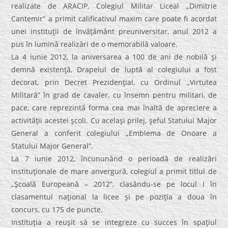
realizate de ARACIP, Colegiul Militar Liceal „Dimitrie
Cantemir” a primit calificativul maxim care poate fi acordat
unei instituţii de învăţământ preuniversitar, anul 2012 a
pus în lumină realizări de o memorabilă valoare.
La 4 iunie 2012, la aniversarea a 100 de ani de nobilă şi
demnă existenţă, Drapelul de luptă al colegiului a fost
decorat, prin Decret Prezidenţial, cu Ordinul „Virtutea
Militară” în grad de cavaler, cu însemn pentru militari, de
pace, care reprezintă forma cea mai înaltă de apreciere a
activităţii acestei şcoli. Cu acelaşi prilej, şeful Statului Major
General a conferit colegiului „Emblema de Onoare a
Statului Major General”.
La 7 iunie 2012, încununând o perioadă de realizări
instituţionale de mare anvergură, colegiul a primit titlul de
„Şcoală Europeană – 2012”, clasându-se pe locul I în
clasamentul naţional la licee şi pe poziţia a doua în
concurs, cu 175 de puncte.
Instituţia a reuşit să se integreze cu succes în spaţiul