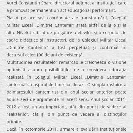
Aurel Constantin Soare, directorul adjunct al instituţiei, care
a promovat permanent un act educaţional performant.
Plasat pe aceleaşi coordonate ale transformării, Colegiul
Militar Liceal „Dimitrie Cantemir” arată altfel de la o zi la
alta. Nivelul ridicat de pregătire a elevilor şi a corpului de
cadre didactice şi instructori, de la Colegiul Militar Liceal
„Dimitrie Cantemir” a fost perpetuat şi confirmat în
decursul celor 100 de ani de existenţă.
Multitudinea rezultatelor remarcabile creionează o viziune
optimistă asupra posibilităţilor de a considera educaţia
realizată în Colegiul Militar Liceal „Dimitrie Cantemir”
conformă cu aspiraţiile tinerilor de azi. O simplă răsfoire a
palmaresului cantemirist din anul şcolar anterior poate
aduce zeci de argumente în acest sens. Anul şcolar 2011-
2012 a fost un an important, atât din punct de vedere al
realizărilor, cât şi din punct de vedere al distincţiilor
primite.
Dacă, în octombrie 2011, urmare a evaluării instituţionale