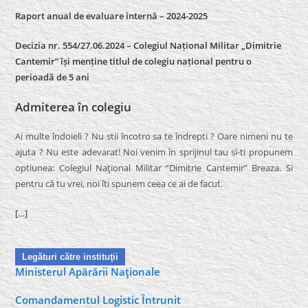
Raport anual de evaluare internă –
2024-2025
Decizia nr. 554/27.06.2024 – Colegiul Național Militar „Dimitrie
Cantemir” își menține titlul de colegiu național pentru o
perioadă de 5 ani
Admiterea în colegiu
Ai multe îndoieli ? Nu stii încotro sa te îndrepti ? Oare nimeni nu te
ajuta ? Nu este adevarat! Noi venim în sprijinul tau si-ti propunem
optiunea: Colegiul Naţional Militar “Dimitrie Cantemir” Breaza. Si
pentru că tu vrei, noi îti spunem ceea ce ai de facut.
[…]
Legături către instituţii
Ministerul Apărării Naţionale
Comandamentul Logistic Întrunit