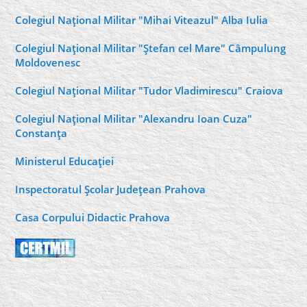
Colegiul Naţional Militar "Mihai Viteazul" Alba Iulia
Colegiul Naţional Militar "Ştefan cel Mare" Câmpulung
Moldovenesc
Colegiul Naţional Militar "Tudor Vladimirescu" Craiova
Colegiul Naţional Militar "Alexandru Ioan Cuza"
Constanţa
Ministerul Educaţiei
Inspectoratul Şcolar Judeţean Prahova
Casa Corpului Didactic Prahova