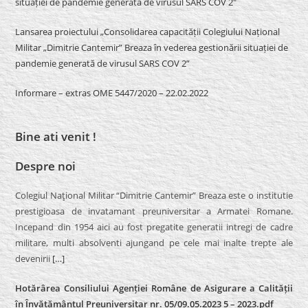
situației de pandemie generată de virusul SARS COV 2″
Lansarea proiectului „Consolidarea capacității Colegiului Național
Militar „Dimitrie Cantemir” Breaza în vederea gestionării situației de
pandemie generată de virusul SARS COV 2”
Informare – extras OME 5447/2020 – 22.02.2022
Bine ati venit !
Despre noi
Colegiul Naţional Militar “Dimitrie Cantemir” Breaza este o institutie
prestigioasa de invatamant preuniversitar a Armatei Romane.
Incepand din 1954 aici au fost pregatite generatii intregi de cadre
militare, multi absolventi ajungand pe cele mai inalte trepte ale
devenirii
[…]
Hotărârea Consiliului Agenției Române de Asigurare a Calității
în Învățământul Preuniversitar nr. 05/09.05.2023 5 – 2023.pdf