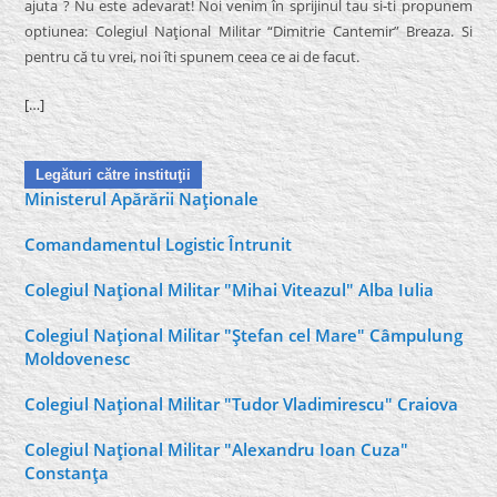
ajuta ? Nu este adevarat! Noi venim în sprijinul tau si-ti propunem
optiunea: Colegiul Naţional Militar “Dimitrie Cantemir” Breaza. Si
pentru că tu vrei, noi îti spunem ceea ce ai de facut.
[…]
Legături către instituţii
Ministerul Apărării Naţionale
Comandamentul Logistic Întrunit
Colegiul Naţional Militar "Mihai Viteazul" Alba Iulia
Colegiul Naţional Militar "Ştefan cel Mare" Câmpulung
Moldovenesc
Colegiul Naţional Militar "Tudor Vladimirescu" Craiova
Colegiul Naţional Militar "Alexandru Ioan Cuza"
Constanţa