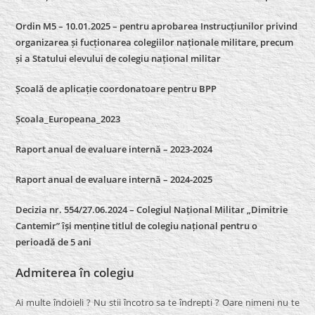
Ordin M5 – 10.01.2025 – pentru aprobarea Instrucțiunilor privind
organizarea și fucționarea colegiilor naționale militare, precum
și a Statului elevului de colegiu național militar
Școală de aplicație coordonatoare pentru BPP
Școala_Europeana_2023
Raport anual de evaluare internă – 2023-2024
Raport anual de evaluare internă –
2024-2025
Decizia nr. 554/27.06.2024 – Colegiul Național Militar „Dimitrie
Cantemir” își menține titlul de colegiu național pentru o
perioadă de 5 ani
Admiterea în colegiu
Ai multe îndoieli ? Nu stii încotro sa te îndrepti ? Oare nimeni nu te