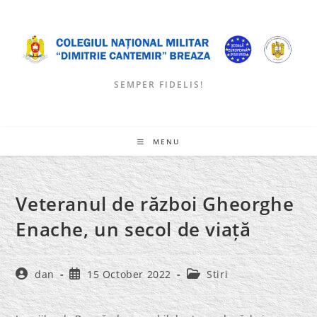
Skip
to
content
SEMPER FIDELIS!
MENU
Veteranul de război Gheorghe
Enache, un secol de viață
Post
Post
Post
dan
15 October 2022
Stiri
author:
published:
category: