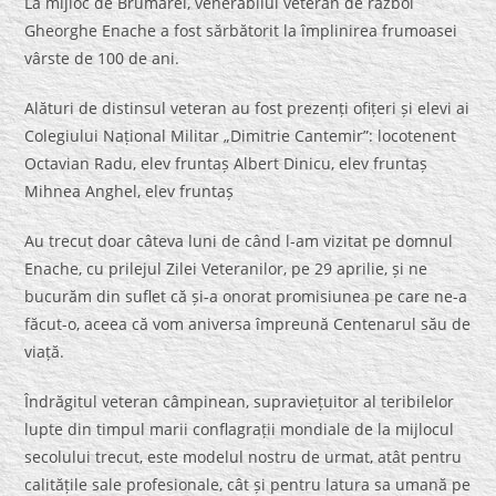
La mijloc de Brumărel, venerabilul veteran de război
Gheorghe Enache a fost sărbătorit la împlinirea frumoasei
vârste de 100 de ani.
Alături de distinsul veteran au fost prezenți ofițeri și elevi ai
Colegiului Național Militar „Dimitrie Cantemir”: locotenent
Octavian Radu, elev fruntaș Albert Dinicu, elev fruntaș
Mihnea Anghel, elev fruntaș
Au trecut doar câteva luni de când l-am vizitat pe domnul
Enache, cu prilejul Zilei Veteranilor, pe 29 aprilie, și ne
bucurăm din suflet că și-a onorat promisiunea pe care ne-a
făcut-o, aceea că vom aniversa împreună Centenarul său de
viață.
Îndrăgitul veteran câmpinean, supraviețuitor al teribilelor
lupte din timpul marii conflagrații mondiale de la mijlocul
secolului trecut, este modelul nostru de urmat, atât pentru
calitățile sale profesionale, cât și pentru latura sa umană pe