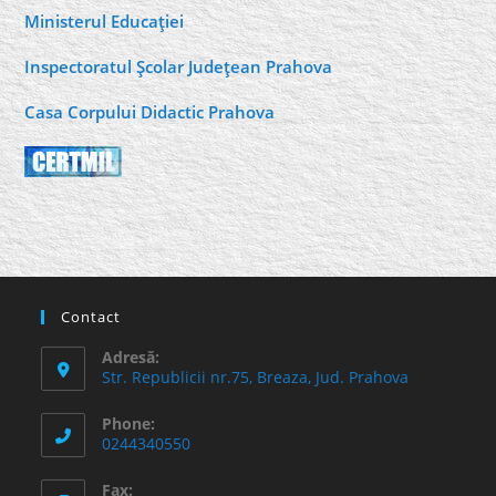
Ministerul Educaţiei
Inspectoratul Şcolar Judeţean Prahova
Casa Corpului Didactic Prahova
Contact
Adresă:
Str. Republicii nr.75, Breaza, Jud. Prahova
Phone:
0244340550
Fax: