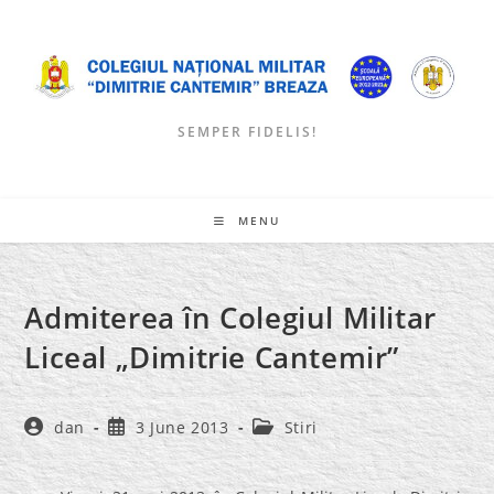
Skip
to
content
SEMPER FIDELIS!
MENU
Admiterea în Colegiul Militar
Liceal „Dimitrie Cantemir”
Post
Post
Post
dan
3 June 2013
Stiri
author:
published:
category: