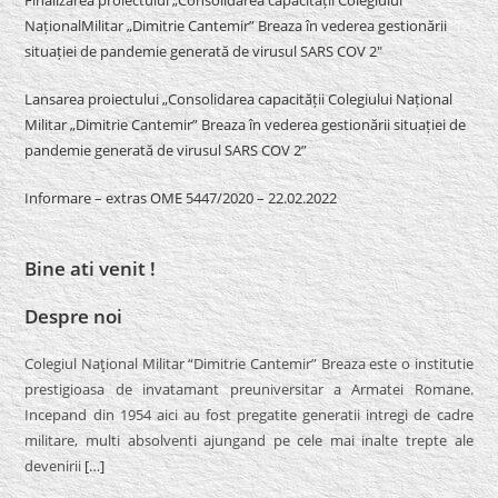
Finalizarea proiectului „Consolidarea capacității Colegiului
NaționalMilitar „Dimitrie Cantemir” Breaza în vederea gestionării
situației de pandemie generată de virusul SARS COV 2″
Lansarea proiectului „Consolidarea capacității Colegiului Național
Militar „Dimitrie Cantemir” Breaza în vederea gestionării situației de
pandemie generată de virusul SARS COV 2”
Informare – extras OME 5447/2020 – 22.02.2022
Bine ati venit !
Despre noi
Colegiul Naţional Militar “Dimitrie Cantemir” Breaza este o institutie
prestigioasa de invatamant preuniversitar a Armatei Romane.
Incepand din 1954 aici au fost pregatite generatii intregi de cadre
militare, multi absolventi ajungand pe cele mai inalte trepte ale
devenirii
[…]