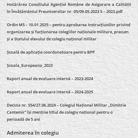
Hotărârea Consiliului Agenției Române de Asigurare a Calității
în Învățământul Preuniversitar nr. 05/09.05.2023 5 – 2023.pdf
Ordin M5 – 10.01.2025 – pentru aprobarea Instrucțiunilor privind
organizarea și fucționarea colegiilor naționale militare, precum
și a Statului elevului de colegiu național militar
Școală de aplicație coordonatoare pentru BPP
Școala_Europeana_2023
Raport anual de evaluare internă – 2023-2024
Raport anual de evaluare internă –
2024-2025
Decizia nr. 554/27.06.2024 – Colegiul Național Militar „Dimitrie
Cantemir” își menține titlul de colegiu național pentru o
perioadă de 5 ani
Admiterea în colegiu