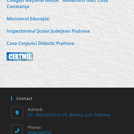
Colegiul Naţional Militar "Alexandru Ioan Cuza"
Constanţa
Ministerul Educaţiei
Inspectoratul Şcolar Judeţean Prahova
Casa Corpului Didactic Prahova
Contact
Adresă:
Str. Republicii nr.75, Breaza, Jud. Prahova
Phone:
0244340550