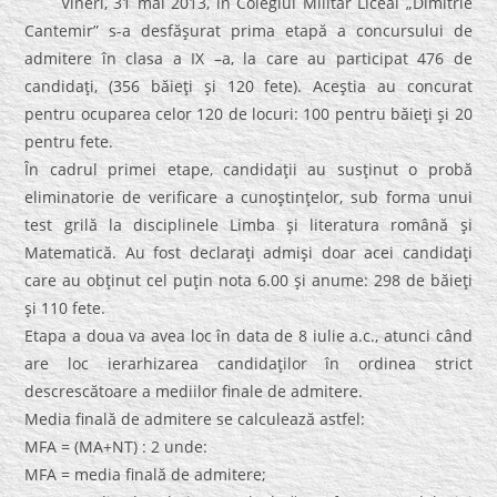
Vineri, 31 mai 2013, în Colegiul Militar Liceal „Dimitrie
Cantemir” s-a desfăşurat prima etapă a concursului de
admitere în clasa a IX –a, la care au participat 476 de
candidaţi, (356 băieţi şi 120 fete). Aceştia au concurat
pentru ocuparea celor 120 de locuri: 100 pentru băieţi şi 20
pentru fete.
În cadrul primei etape, candidaţii au susţinut o probă
eliminatorie de verificare a cunoştinţelor, sub forma unui
test grilă la disciplinele Limba şi literatura română şi
Matematică. Au fost declaraţi admişi doar acei candidaţi
care au obţinut cel puţin nota 6.00 şi anume: 298 de băieţi
şi 110 fete.
Etapa a doua va avea loc în data de 8 iulie a.c., atunci când
are loc ierarhizarea candidaţilor în ordinea strict
descrescătoare a mediilor finale de admitere.
Media finală de admitere se calculează astfel:
MFA = (MA+NT) : 2 unde:
MFA = media finală de admitere;